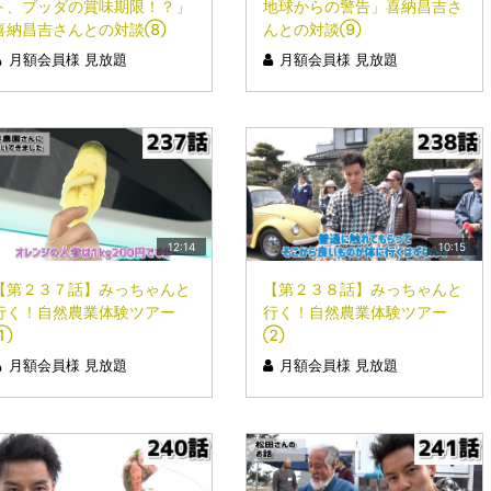
ト、ブッダの賞味期限！？」
地球からの警告」喜納昌吉さ
喜納昌吉さんとの対談⑧
んとの対談⑨
月額会員様 見放題
月額会員様 見放題
12:14
10:15
【第２３７話】みっちゃんと
【第２３８話】みっちゃんと
行く！自然農業体験ツアー
行く！自然農業体験ツアー
①
②
月額会員様 見放題
月額会員様 見放題