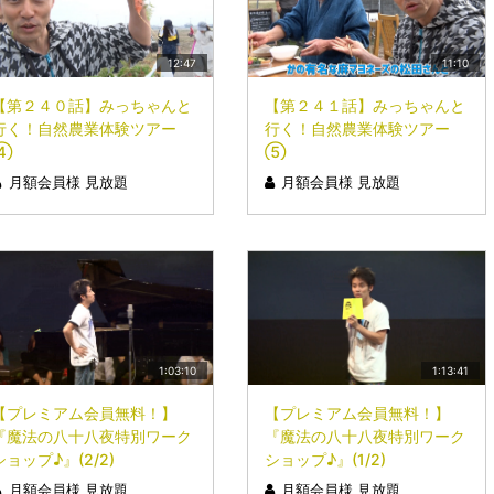
12:47
11:10
【第２４０話】みっちゃんと
【第２４１話】みっちゃんと
行く！自然農業体験ツアー
行く！自然農業体験ツアー
④
⑤
月額会員様 見放題
月額会員様 見放題
1:03:10
1:13:41
【プレミアム会員無料！】
【プレミアム会員無料！】
『魔法の八十八夜特別ワーク
『魔法の八十八夜特別ワーク
ショップ♪』(2/2)
ショップ♪』(1/2)
月額会員様 見放題
月額会員様 見放題