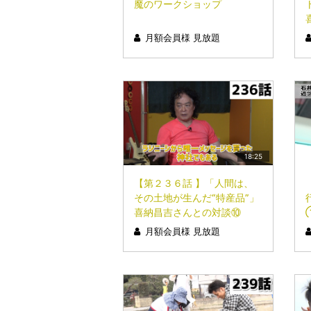
魔のワークショップ
月額会員様 見放題
18:25
【第２３６話 】「人間は、
その土地が生んだ“特産品”」
喜納昌吉さんとの対談⑩
月額会員様 見放題