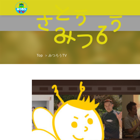
Top
みつろうTV