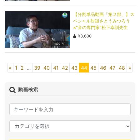
【分割単品動画「第２部」】ス
ペシャル対談さとうみつろう
×“音の専門家”松下幸訓先生
¥3,600
1:22:50
«
1
2
...
39
40
41
42
43
44
45
46
47
48
»
動画検索