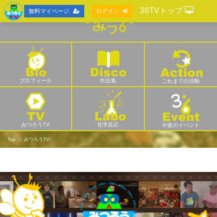
36TVトップ
無料マイページ
ログイン
プロフィール
作品集
これまでの活動
みつろうTV
化学反応
今後のイベント
Top
みつろうTV