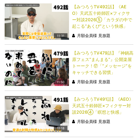
【みつろうTV492話】《AE
O》天武五十鈴師匠×フィクサ
ー対談2026⑤「カラダの中で
起こる“あくび”という快感」
月額会員様 見放題
11:31
【みつろうTV479話】『神鍋高
原フェス“まんまる”』公開楽屋
トーーク！⑰「“メッセージ”を
キャッチできる習慣」
月額会員様 見放題
11:50
【みつろうTV491話】《AEO》
天武五十鈴師匠×フィクサー対
談2026④「瞑想と快感」
月額会員様 見放題
11:18