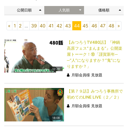
公開日順
人気順
価格順
«
1
2
...
39
40
41
42
43
44
45
46
47
48
»
【みつろうTV480話】『神鍋
高原フェス“まんまる”』公開楽
屋トーーク！⑱「謹賀新年─
─“人”になりますか？“鬼”にな
りますか？」
12:28
月額会員様 見放題
【第７９話】みつろう事務所で
初めてのLINE LIVE（２／２）
月額会員様 見放題
18:08