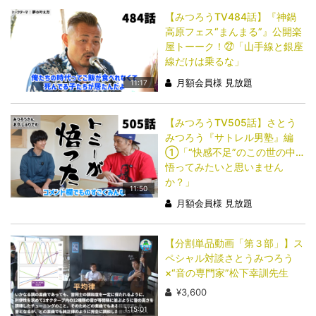
【みつろうTV484話】『神鍋
高原フェス“まんまる”』公開楽
屋トーーク！㉒「山手線と銀座
線だけは乗るな」
月額会員様 見放題
11:17
【みつろうTV505話】さとう
みつろう『サトレル男塾』編
①「“快感不足”のこの世の中…
悟ってみたいと思いません
か？」
11:50
月額会員様 見放題
【分割単品動画「第３部」】ス
ペシャル対談さとうみつろう
×“音の専門家”松下幸訓先生
¥3,600
1:15:01