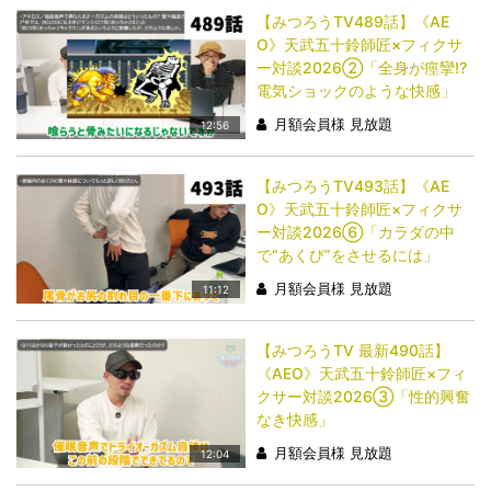
【みつろうTV489話】《AE
O》天武五十鈴師匠×フィクサ
ー対談2026②「全身が痙攣!?
電気ショックのような快感」
月額会員様 見放題
12:56
【みつろうTV493話】《AE
O》天武五十鈴師匠×フィクサ
ー対談2026⑥「カラダの中
で“あくび”をさせるには」
月額会員様 見放題
11:12
【みつろうTV 最新490話】
《AEO》天武五十鈴師匠×フィ
クサー対談2026③「性的興奮
なき快感」
月額会員様 見放題
12:04