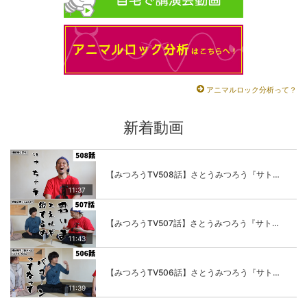
アニマルロック分析って？
新着動画
【みつろうTV508話】さとうみつろう『サトレル男塾』編④「“毎日”が変わります。楽しく」
11:37
【みつろうTV507話】さとうみつろう『サトレル男塾』編③「快楽は“自分のカラダの内側”にしかない」
11:43
【みつろうTV506話】さとうみつろう『サトレル男塾』編②「不思議な棒をお尻に…」
11:39