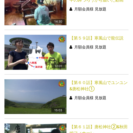
月額会員様 見放題
14:30
【第５９話】寒風山で龍伝説
月額会員様 見放題
12:01
【第６０話】寒風山でユンユン
&唐松神社①
月額会員様 見放題
15:03
【第６１話】唐松神社②&秋田
編フィナーレ