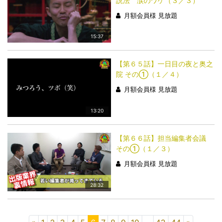
説法 涙のワケ（３／３）
月額会員様 見放題
15:37
【第６５話】一日目の夜と奥之
院 その①（１／４）
月額会員様 見放題
13:20
【第６６話】担当編集者会議
その①（１／３）
月額会員様 見放題
28:32