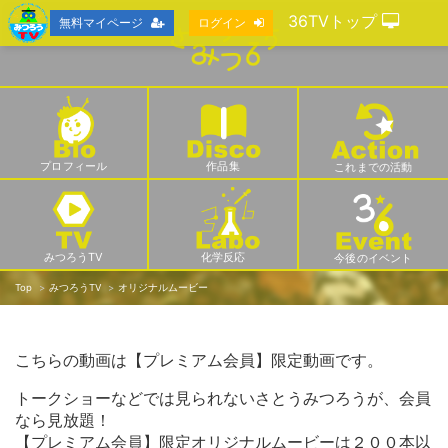
36TVトップ
無料マイページ
ログイン
プロフィール
作品集
これまでの活動
みつろうTV
化学反応
今後のイベント
Top
みつろうTV
オリジナルムービー
こちらの動画は【プレミアム会員】限定動画です。
トークショーなどでは見られないさとうみつろうが、会員
なら見放題！
【プレミアム会員】限定オリジナルムービーは２００本以