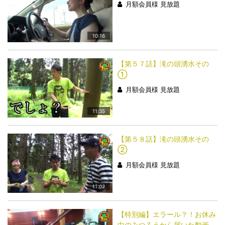
月額会員様 見放題
10:16
【第５７話】滝の頭湧水その
①
月額会員様 見放題
11:35
【第５８話】滝の頭湧水その
②
月額会員様 見放題
11:02
【特別編】エラール？！お休み
中のみつろうから届いた動画