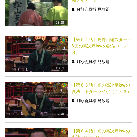
月額会員様 見放題
23:28
【第６２話】高野山編スタート
&光の高次麻lowの説法（１／
３）
月額会員様 見放題
23:21
【第６３話】光の高次麻lowの
説法 ギターライヴ（２／３）
月額会員様 見放題
14:59
【第６４話】光の高次麻lowの