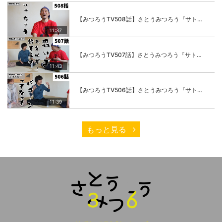
【みつろうTV508話】さとうみつろう『サトレル男塾』編④「“毎日”が変わります。楽しく」
11:37
【みつろうTV507話】さとうみつろう『サトレル男塾』編③「快楽は“自分のカラダの内側”にしかない」
11:43
【みつろうTV506話】さとうみつろう『サトレル男塾』編②「不思議な棒をお尻に…」
11:39
もっと見る