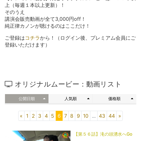
上（毎週１本以上更新）！
そのうえ
講演会販売動画が全て3,000円off！
純正律カノンが聴けるのはここだけ！
ご登録は
コチラ
から！（ログイン後、プレミアム会員にご
登録いただけます）
オリジナルムービー：動画リスト
公開日順
人気順
価格順
«
1
2
3
4
5
6
7
8
9
10
...
43
44
»
【第５６話】滝の頭湧水へGo