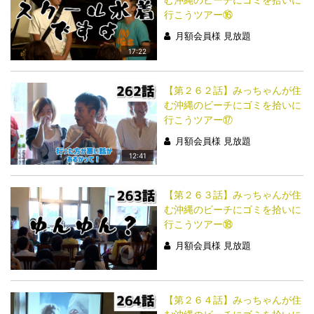
行こうツアー⑯
月額会員様 見放題
17:22
【第２６２話】みっちゃんが住
む沖縄のビーチにゴミを拾いに
行こうツアー⑰
月額会員様 見放題
12:41
【第２６３話】みっちゃんが住
む沖縄のビーチにゴミを拾いに
行こうツアー⑱
月額会員様 見放題
【第２６４話】みっちゃんが住