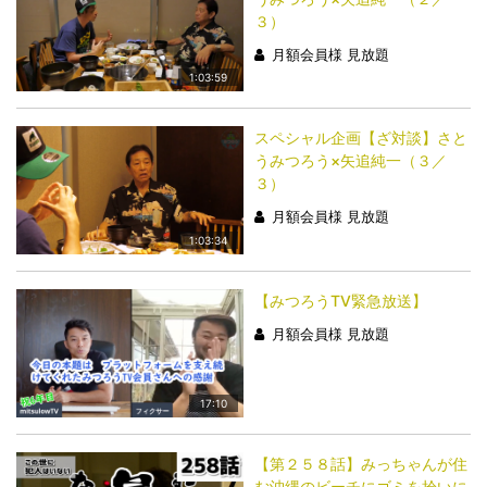
３）
月額会員様 見放題
1:03:59
スペシャル企画【ざ対談】さと
うみつろう×矢追純一（３／
３）
月額会員様 見放題
1:03:34
【みつろうTV緊急放送】
月額会員様 見放題
17:10
【第２５８話】みっちゃんが住
む沖縄のビーチにゴミを拾いに