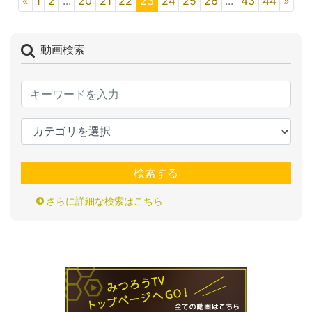
«
1
2
...
20
21
22
23
24
25
26
...
43
44
»
動画検索
検索する
さらに詳細な検索はこちら