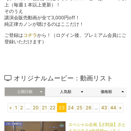
上（毎週１本以上更新）！
そのうえ
講演会販売動画が全て3,000円off！
純正律カノンが聴けるのはここだけ！
ご登録は
コチラ
から！（ログイン後、プレミアム会員にご
登録いただけます）
オリジナルムービー：動画リスト
公開日順
人気順
価格順
«
1
2
...
20
21
22
23
24
25
26
...
43
44
»
スペシャル企画【ざ対談】さと
うみつろう×矢追純一（２／