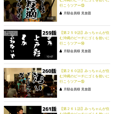
行こうツアー⑬
月額会員様 見放題
11:01
【第２５９話】みっちゃんが住
む沖縄のビーチにゴミを拾いに
行こうツアー⑭
月額会員様 見放題
10:47
【第２６０話】みっちゃんが住
む沖縄のビーチにゴミを拾いに
行こうツアー⑮
月額会員様 見放題
18:41
【第２６１話】みっちゃんが住
む沖縄のビーチにゴミを拾いに