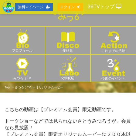
36TVトップ
無料マイページ
ログイン
プロフィール
作品集
これまでの活動
みつろうTV
化学反応
今後のイベント
Top
みつろうTV
オリジナルムービー
こちらの動画は【プレミアム会員】限定動画です。
トークショーなどでは見られないさとうみつろうが、会員
なら見放題！
【プレミアム会員】限定オリジナルムービーは２００本以