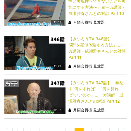
性と実現性〜できないことを可
能にする方法〜」ヨーガ講師・
成瀬雅春さんとの対談 Part.10
月額会員様 見放題
11:05
【みつろうTV 346話】「​​​​​​​
“死”を疑似体験する方法」ヨー
ガ講師・成瀬雅春さんとの対談
Part.11
月額会員様 見放題
11:29
【みつろうTV 347話】「​​​​​​​瞑想
中“何をすれば”・“何を見れ
ば”いいのか」ヨーガ講師・成
瀬雅春さんとの対談 Part.12
月額会員様 見放題
12:07