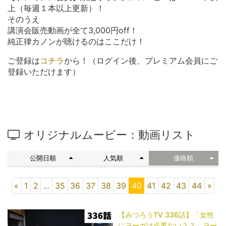
上（毎週１本以上更新）！
そのうえ
講演会販売動画が全て3,000円off！
純正律カノンが聴けるのはここだけ！
ご登録は
コチラ
から！（ログイン後、プレミアム会員にご
登録いただけます）
オリジナルムービー：動画リスト
公開日順
人気順
価格順
«
1
2
...
35
36
37
38
39
40
41
42
43
44
»
【みつろうTV 336話】「​​​​​​​女性
にヨーガは必要ない？？」ヨー