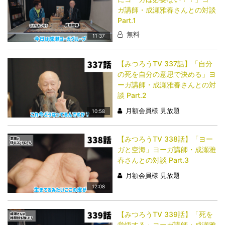
ガ講師・成瀬雅春さんとの対談
Part.1
無料
11:37
【みつろうTV 337話】「​​​​​​​自分
の死を自分の意思で決める」ヨ
ーガ講師・成瀬雅春さんとの対
談 Part.2
月額会員様 見放題
10:58
【みつろうTV 338話】「​​​​​​​ヨー
ガと空海」ヨーガ講師・成瀬雅
春さんとの対談 Part.3
月額会員様 見放題
12:08
【みつろうTV 339話】「​​​​​​​死を
覚悟する」ヨーガ講師・成瀬雅