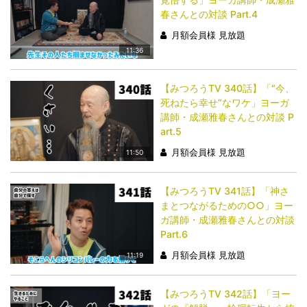
春さんとの対談 Part.4
月額会員様 見放題
11:36
【みつろうTV 340話】「​​​​​​​“今、
死ねたら幸せ”なワケ」ヨーガ
講師・成瀬雅春さんとの対談 P
art.5
月額会員様 見放題
11:50
【みつろうTV 341話】「​​​​​​​神さ
まとつながるための○○」ヨー
ガ講師・成瀬雅春さんとの対談
Part.6
月額会員様 見放題
11:19
【みつろうTV 342話】「​​​​​​​ヨー