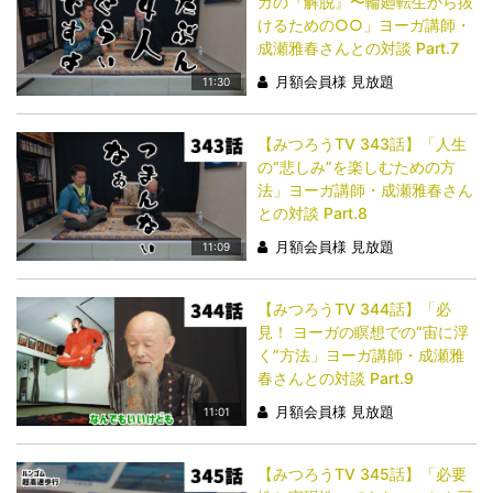
ガの『解脱』〜輪廻転生から抜
けるための○○」ヨーガ講師・
成瀬雅春さんとの対談 Part.7
月額会員様 見放題
11:30
【みつろうTV 343話】「​​​​​​​人生
の“悲しみ”を楽しむための方
法」ヨーガ講師・成瀬雅春さん
との対談 Part.8
月額会員様 見放題
11:09
【みつろうTV 344話】「​​​​​​​必
見！ ヨーガの瞑想での“宙に浮
く”方法」ヨーガ講師・成瀬雅
春さんとの対談 Part.9
月額会員様 見放題
11:01
【みつろうTV 345話】「​​​​​​​必要