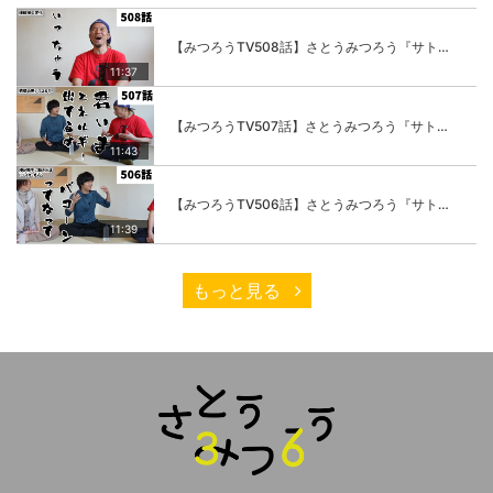
【みつろうTV508話】さとうみつろう『サトレル男塾』編④「“毎日”が変わります。楽しく」
11:37
【みつろうTV507話】さとうみつろう『サトレル男塾』編③「快楽は“自分のカラダの内側”にしかない」
11:43
【みつろうTV506話】さとうみつろう『サトレル男塾』編②「不思議な棒をお尻に…」
11:39
もっと見る