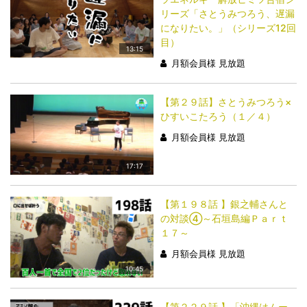
リーズ「さとうみつろう、遅漏
になりたい。」（シリーズ12回
目）
13:15
月額会員様 見放題
【第２９話】さとうみつろう×
ひすいこたろう（１／４）
月額会員様 見放題
17:17
【第１９８話 】銀之輔さんと
の対談④～石垣島編Ｐａｒｔ
１７～
月額会員様 見放題
10:45
【第２２９話 】「沖縄はムー