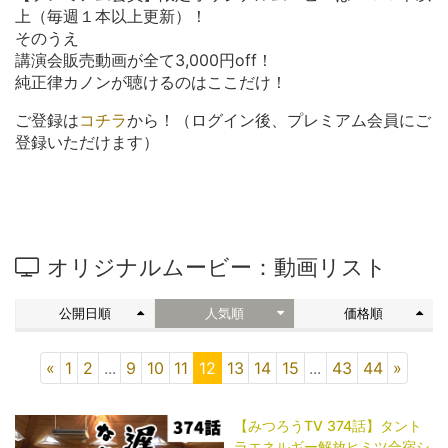
上（毎週１本以上更新）！
そのうえ
講演会販売動画が全て3,000円off！
純正律カノンが聴けるのはここだけ！
ご登録は
コチラ
から！（ログイン後、プレミアム会員にご
登録いただけます）
オリジナルムービー：動画リスト
公開日順
人気順
価格順
«
1
2
...
9
10
11
12
13
14
15
...
43
44
»
【みつろうTV 374話】タント
ラエネルギー解放ヒミツ合宿シ