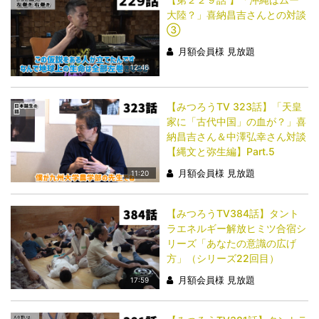
大陸？」喜納昌吉さんとの対談
③
月額会員様 見放題
12:46
【みつろうTV 323話】「天皇
家に「古代中国」の血が？」喜
納昌吉さん＆中澤弘幸さん対談
【縄文と弥生編】Part.5
月額会員様 見放題
11:20
【みつろうTV384話】タント
ラエネルギー解放ヒミツ合宿シ
リーズ「あなたの意識の広げ
方」（シリーズ22回目）
月額会員様 見放題
17:59