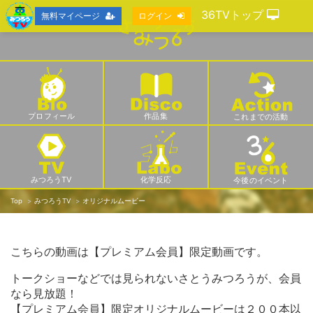
36TVトップ
無料マイページ
ログイン
プロフィール
作品集
これまでの活動
みつろうTV
化学反応
今後のイベント
Top
みつろうTV
オリジナルムービー
こちらの動画は【プレミアム会員】限定動画です。
トークショーなどでは見られないさとうみつろうが、会員
なら見放題！
【プレミアム会員】限定オリジナルムービーは２００本以