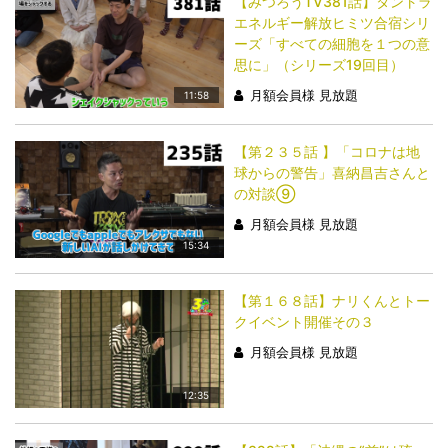
【みつろうTV381話】タントラ
エネルギー解放ヒミツ合宿シリ
ーズ「すべての細胞を１つの意
思に」（シリーズ19回目）
月額会員様 見放題
11:58
【第２３５話 】「コロナは地
球からの警告」喜納昌吉さんと
の対談⑨
月額会員様 見放題
15:34
【第１６８話】ナリくんとトー
クイベント開催その３
月額会員様 見放題
12:35