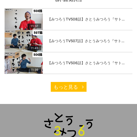
【みつろうTV508話】さとうみつろう『サトレル男塾』編④「“毎日”が変わります。楽しく」
11:37
【みつろうTV507話】さとうみつろう『サトレル男塾』編③「快楽は“自分のカラダの内側”にしかない」
11:43
【みつろうTV506話】さとうみつろう『サトレル男塾』編②「不思議な棒をお尻に…」
11:39
もっと見る