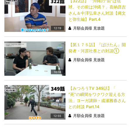
【322話】「沖縄の“前”は琉
球、その前は沖縄？」喜納昌吉
さん＆中澤弘幸さん対談【縄文
と弥生編】Part.4
月額会員様 見放題
12:19
【第１７５話】『ばけたん』開
発者・河原社長との対談①
月額会員様 見放題
10:18
【みつろうTV 349話】「​​​​​​​
“死”の瞬間をワクワク迎える方
法」ヨーガ講師・成瀬雅春さん
との対談 Part.14
月額会員様 見放題
12:55