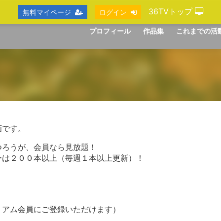
36TVトップ
無料マイページ
ログイン
プロフィール
作品集
これまでの活
画です。
つろうが、会員なら見放題！
ーは２００本以上（毎週１本以上更新）！
ミアム会員にご登録いただけます）