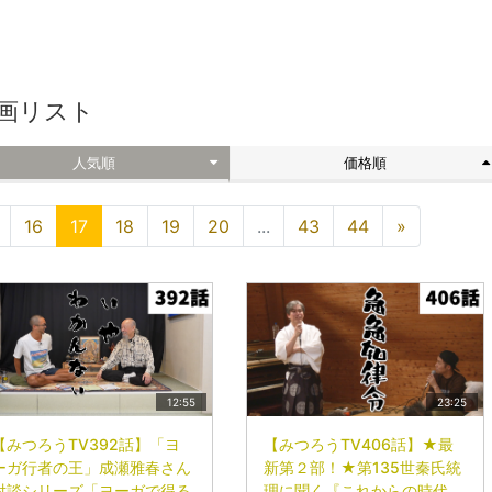
画リスト
人気順
価格順
16
17
18
19
20
...
43
44
»
12:55
23:25
【みつろうTV392話】「ヨ
【みつろうTV406話】★最
ーガ行者の王」成瀬雅春さん
新第２部！★第135世秦氏統
対談シリーズ「ヨーガで得る
理に聞く『これからの時代