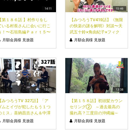
14:11
15:46
【第１８６話 】村作りをし
【みつろうTV419話】《無限
ている村長さんに会いに行こ
の快楽の謎を解明》対談〜天
う！〜石垣島編Ｐａｒｔ５〜
武五十鈴×角由紀子×フィク
サー〜②
月額会員様 見放題
月額会員様 見放題
13:25
13:38
【みつろうTV 327話】「ア
【第１５８話】初頭髪カウン
ダムとイヴが犯したもう１つ
セリング② ～過去最高の
のミス」喜納昌吉さん＆中澤
撮れ高？三度目の沖縄編～
弘幸さん対談【縄文と弥生
月額会員様 見放題
月額会員様 見放題
編】Part.9