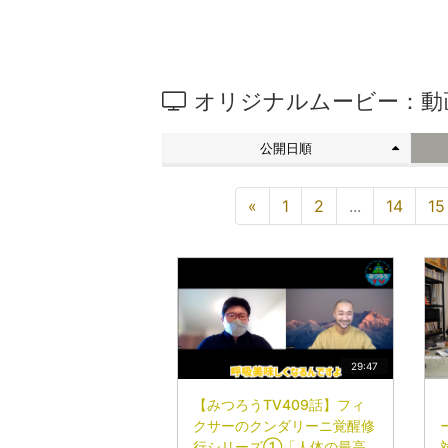
オリジナルムービー：動
公開日順
«
1
2
...
14
15
29:47
【みつろうTV409話】フィ
クサーのクンダリーニ覚醒修
行シリーズ①「人体の最高