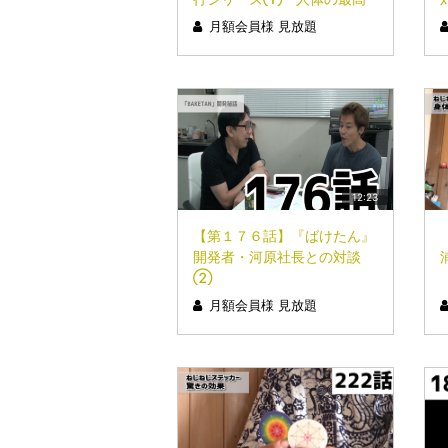
の変化〜エナジーオーガズ
月額会員様 見放題
ム」
12:23
【第１７６話】『ばけたん』
開発者・河原社長との対談
②
月額会員様 見放題