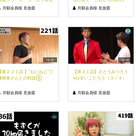
〝呼吸すら止めたい〟快楽」
の、処世術』シリーズ③
月額会員様 見放題
月額会員様 見放題
（シリーズ3回目）
「白より多い、日本語の
〝雨〟の種類」
15:30
18:08
【第２２１話 】“ねじねじ”三
【第３１話】さとうみつろう
浦伸章さんとの対談⑤
×ひすいこたろう（３／４）
月額会員様 見放題
月額会員様 見放題