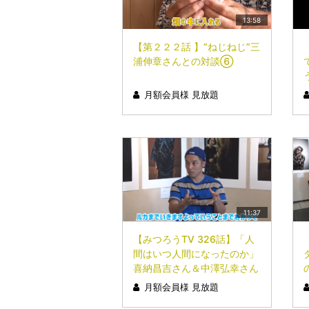
13:58
【第２２２話 】“ねじねじ”三
浦伸章さんとの対談⑥
月額会員様 見放題
11:37
【みつろうTV 326話】「人
間はいつ人間になったのか」
喜納昌吉さん＆中澤弘幸さん
対談【縄文と弥生編】Part.8
月額会員様 見放題