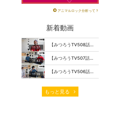
アニマルロック分析って？
新着動画
【みつろうTV508話】さとうみつろう『サトレル男塾』編④「“毎日”が変わります。楽しく」
11:37
【みつろうTV507話】さとうみつろう『サトレル男塾』編③「快楽は“自分のカラダの内側”にしかない」
11:43
【みつろうTV506話】さとうみつろう『サトレル男塾』編②「不思議な棒をお尻に…」
11:39
もっと見る