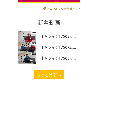
アニマルロック分析って？
新着動画
【みつろうTV508話】さとうみつろう『サトレル男塾』編④「“毎日”が変わります。楽しく」
11:37
【みつろうTV507話】さとうみつろう『サトレル男塾』編③「快楽は“自分のカラダの内側”にしかない」
11:43
【みつろうTV506話】さとうみつろう『サトレル男塾』編②「不思議な棒をお尻に…」
11:39
もっと見る