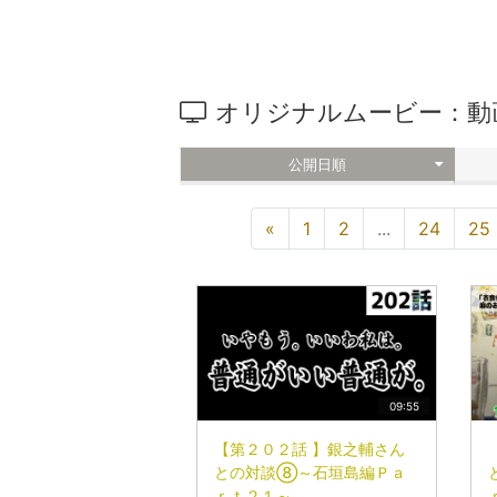
オリジナルムービー：動
公開日順
«
1
2
...
24
25
09:55
【第２０２話 】銀之輔さん
との対談⑧～石垣島編Ｐａ
ｒｔ２１～