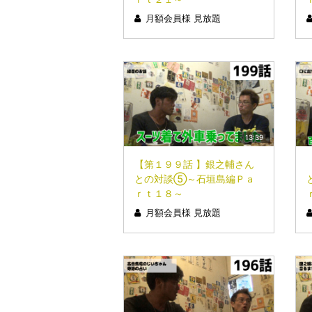
月額会員様 見放題
13:39
【第１９９話 】銀之輔さん
との対談⑤～石垣島編Ｐａ
ｒｔ１８～
月額会員様 見放題