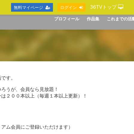
36TVトップ
無料マイページ
ログイン
プロフィール
作品集
これまでの活
画です。
つろうが、会員なら見放題！
ーは２００本以上（毎週１本以上更新）！
ミアム会員にご登録いただけます）