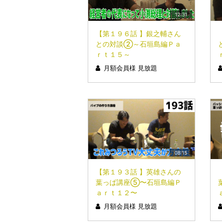
12:31
【第１９６話 】銀之輔さん
との対談②～石垣島編Ｐａ
ｒｔ１５～
月額会員様 見放題
08:15
【第１９３話 】英雄さんの
葉っぱ講座⑤〜石垣島編Ｐ
ａｒｔ１２〜
月額会員様 見放題