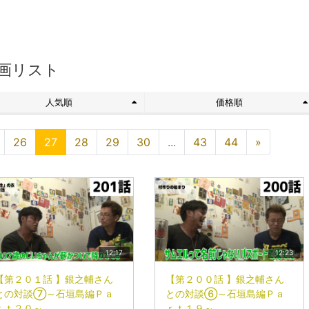
画リスト
人気順
価格順
26
27
28
29
30
...
43
44
»
12:17
12:23
【第２０１話 】銀之輔さん
【第２００話 】銀之輔さん
との対談⑦～石垣島編Ｐａ
との対談⑥～石垣島編Ｐａ
ｒｔ２０～
ｒｔ１９～