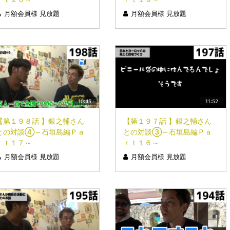
月額会員様 見放題
月額会員様 見放題
10:45
11:52
【第１９８話 】銀之輔さん
【第１９７話 】銀之輔さん
との対談④～石垣島編Ｐａ
との対談③～石垣島編Ｐａ
ｒｔ１７～
ｒｔ１６～
月額会員様 見放題
月額会員様 見放題