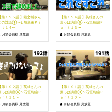
12:21
15:05
【第１９５話 】銀之輔さん
【第１９４話 】英雄さんの
との対談①〜石垣島編Ｐａ
葉っぱ講座⑥〜石垣島編Ｐ
ｒｔ１４〜
ａｒｔ１３〜
月額会員様 見放題
月額会員様 見放題
08:00
09:24
【第１９２話 】英雄さんの
【第１９１話 】英雄さんの
葉っぱ講座④〜石垣島編Ｐ
葉っぱ講座③〜石垣島編Ｐ
ａｒｔ１１〜
ａｒｔ１０〜
月額会員様 見放題
月額会員様 見放題