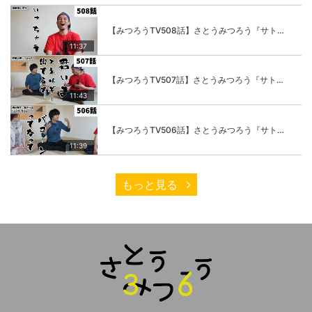
【みつろうTV508話】さとうみつろう『サトレル男塾』編④「“毎日”が変わります。楽しく」
11:37
【みつろうTV507話】さとうみつろう『サトレル男塾』編③「快楽は“自分のカラダの内側”にしかない」
11:43
【みつろうTV506話】さとうみつろう『サトレル男塾』編②「不思議な棒をお尻に…」
11:39
もっと見る