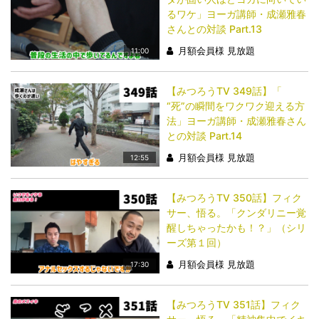
るワケ」ヨーガ講師・成瀬雅春
さんとの対談 Part.13
月額会員様 見放題
11:00
【みつろうTV 349話】「​​​​​​​
“死”の瞬間をワクワク迎える方
法」ヨーガ講師・成瀬雅春さん
との対談 Part.14
月額会員様 見放題
12:55
【みつろうTV 350話】フィク
サー、悟る。「クンダリニー覚
醒しちゃったかも！？」（シリ
ーズ第１回）
月額会員様 見放題
17:30
【みつろうTV 351話】フィク