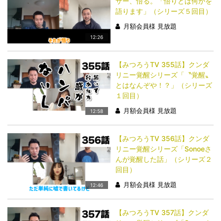
サー、悟る。「悟りとは何かを
語ります」（シリーズ５回目）
月額会員様 見放題
12:26
【みつろうTV 355話】クンダ
リニー覚醒シリーズ「〝覚醒〟
とはなんぞや！？」（シリーズ
１回目）
月額会員様 見放題
12:58
【みつろうTV 356話】クンダ
リニー覚醒シリーズ「Sonoeさ
んが覚醒した話」（シリーズ２
回目）
月額会員様 見放題
12:46
【みつろうTV 357話】クンダ