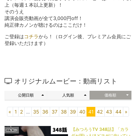
上（毎週１本以上更新）！
そのうえ
講演会販売動画が全て3,000円off！
純正律カノンが聴けるのはここだけ！
ご登録は
コチラ
から！（ログイン後、プレミアム会員にご
登録いただけます）
オリジナルムービー：動画リスト
公開日順
人気順
価格順
«
1
2
...
35
36
37
38
39
40
41
42
43
44
»
【みつろうTV 348話】「​​​​​​​カラ
ダが固い人ほどヨガに向いてい