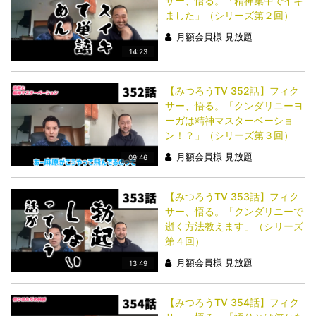
サー、悟る。「精神集中でイキ
ました」（シリーズ第２回）
月額会員様 見放題
14:23
【みつろうTV 352話】フィク
サー、悟る。「クンダリニーヨ
ーガは精神マスターベーショ
ン！？」（シリーズ第３回）
月額会員様 見放題
09:46
【みつろうTV 353話】フィク
サー、悟る。「クンダリニーで
逝く方法教えます」（シリーズ
第４回）
月額会員様 見放題
13:49
【みつろうTV 354話】フィク