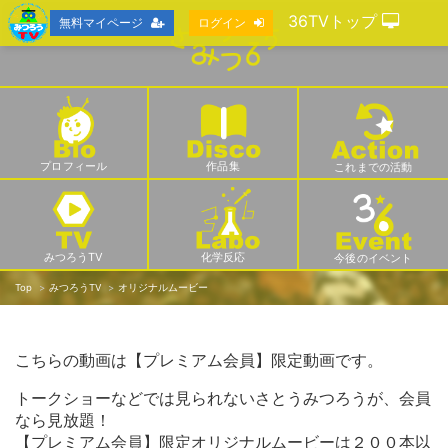
36TVトップ
無料マイページ
ログイン
プロフィール
作品集
これまでの活動
みつろうTV
化学反応
今後のイベント
Top
みつろうTV
オリジナルムービー
こちらの動画は【プレミアム会員】限定動画です。
トークショーなどでは見られないさとうみつろうが、会員
なら見放題！
【プレミアム会員】限定オリジナルムービーは２００本以