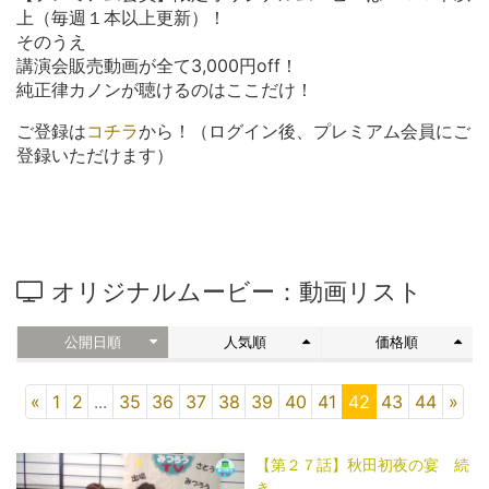
上（毎週１本以上更新）！
そのうえ
講演会販売動画が全て3,000円off！
純正律カノンが聴けるのはここだけ！
ご登録は
コチラ
から！（ログイン後、プレミアム会員にご
登録いただけます）
オリジナルムービー：動画リスト
公開日順
人気順
価格順
«
1
2
...
35
36
37
38
39
40
41
42
43
44
»
【第２７話】秋田初夜の宴 続
き