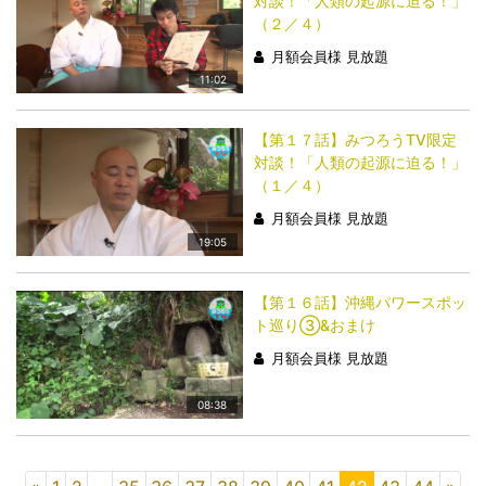
対談！「人類の起源に迫る！」
（２／４）
月額会員様 見放題
11:02
【第１７話】みつろうTV限定
対談！「人類の起源に迫る！」
（１／４）
月額会員様 見放題
19:05
【第１６話】沖縄パワースポッ
ト巡り③&おまけ
月額会員様 見放題
08:38