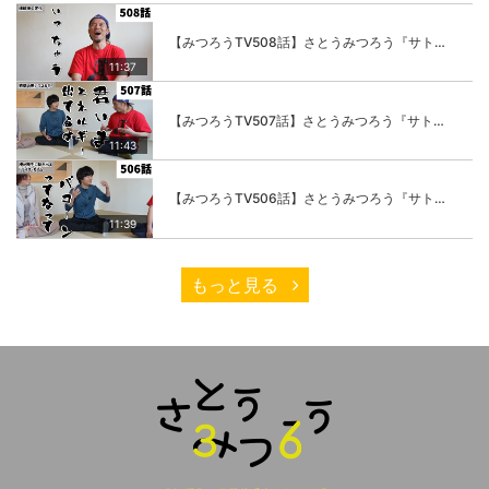
【みつろうTV508話】さとうみつろう『サトレル男塾』編④「“毎日”が変わります。楽しく」
11:37
【みつろうTV507話】さとうみつろう『サトレル男塾』編③「快楽は“自分のカラダの内側”にしかない」
11:43
【みつろうTV506話】さとうみつろう『サトレル男塾』編②「不思議な棒をお尻に…」
11:39
もっと見る