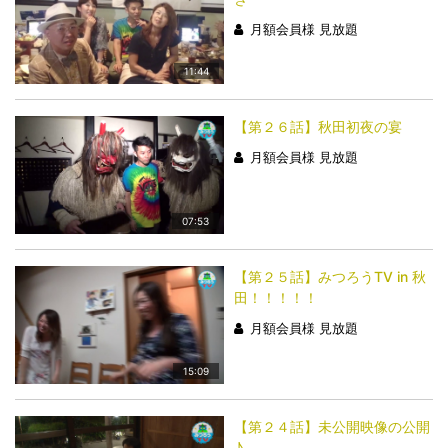
月額会員様 見放題
11:44
【第２６話】秋田初夜の宴
月額会員様 見放題
07:53
【第２５話】みつろうTV in 秋
田！！！！！
月額会員様 見放題
15:09
【第２４話】未公開映像の公開
♪