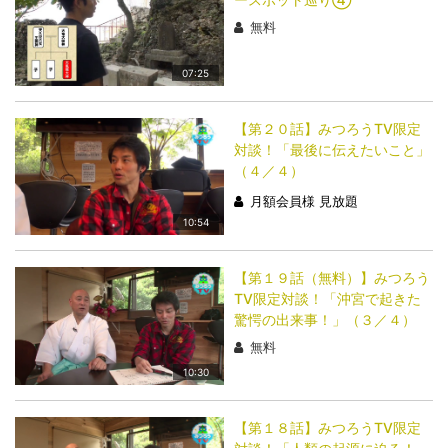
無料
07:25
【第２０話】みつろうTV限定
対談！「最後に伝えたいこと」
（４／４）
月額会員様 見放題
10:54
【第１９話（無料）】みつろう
TV限定対談！「沖宮で起きた
驚愕の出来事！」（３／４）
無料
10:30
【第１８話】みつろうTV限定