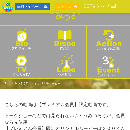
36TVトップ
無料マイページ
ログイン
プロフィール
作品集
これまでの活動
みつろうTV
化学反応
今後のイベント
Top
みつろうTV
オリジナルムービー
こちらの動画は【プレミアム会員】限定動画です。
トークショーなどでは見られないさとうみつろうが、会員
なら見放題！
【プレミアム会員】限定オリジナルムービーは２００本以