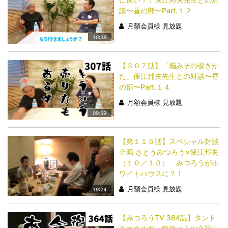
談〜昼の部〜Part.１２
月額会員様 見放題
10:38
【３０７話】「脳みその覗きか
た」保江邦夫先生との対談〜昼
の部〜Part.１４
月額会員様 見放題
09:59
【第１１５話】スペシャル対談
企画 さとうみつろう×保江邦夫
（１０／１０） みつろうがホ
ワイトハウスに？！
月額会員様 見放題
19:24
【みつろうTV 364話】タント