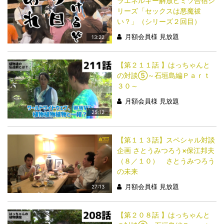
ラエネルギー解放ヒミツ合宿シ
リーズ「セックスは悪魔祓
い？」（シリーズ２回目）
月額会員様 見放題
13:22
【第２１１話 】はっちゃんと
の対談⑤～石垣島編Ｐａｒｔ
３０～
月額会員様 見放題
25:12
【第１１３話】スペシャル対談
企画 さとうみつろう×保江邦夫
（８／１０） さとうみつろう
の未来
月額会員様 見放題
27:13
【第２０８話 】はっちゃんと