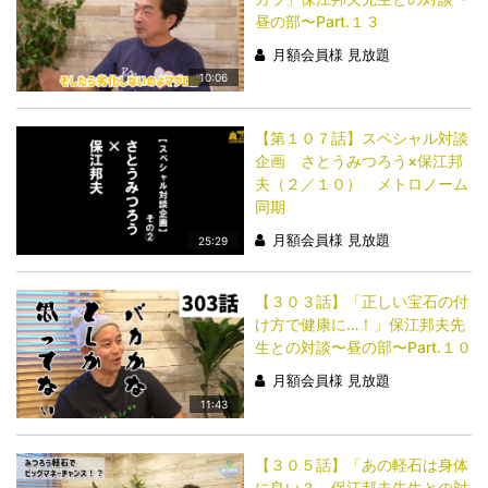
昼の部〜Part.１３
月額会員様 見放題
10:06
【第１０７話】スペシャル対談
企画 さとうみつろう×保江邦
夫（２／１０） メトロノーム
同期
月額会員様 見放題
25:29
【３０３話】「正しい宝石の付
け方で健康に…！」保江邦夫先
生との対談〜昼の部〜Part.１０
月額会員様 見放題
11:43
【３０５話】「あの軽石は身体
に良い？」保江邦夫先生との対