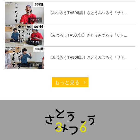
【みつろうTV508話】さとうみつろう『サトレル男塾』編④「“毎日”が変わります。楽しく」
11:37
【みつろうTV507話】さとうみつろう『サトレル男塾』編③「快楽は“自分のカラダの内側”にしかない」
11:43
【みつろうTV506話】さとうみつろう『サトレル男塾』編②「不思議な棒をお尻に…」
11:39
もっと見る