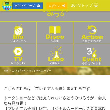
36TVトップ
無料マイページ
ログイン
プロフィール
作品集
これまでの活動
みつろうTV
化学反応
今後のイベント
Top
みつろうTV
オリジナルムービー
こちらの動画は【プレミアム会員】限定動画です。
トークショーなどでは見られないさとうみつろうが、会員
なら見放題！
【プレミアム会員】限定オリジナルムービーは２００本以