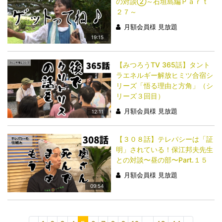
の対談②～石垣島編Ｐａｒｔ
２７～
月額会員様 見放題
19:15
【みつろうTV 365話】タント
ラエネルギー解放ヒミツ合宿シ
リーズ「悟る理由と方角」（シ
リーズ３回目）
月額会員様 見放題
12:11
【３０８話】テレパシーは「証
明」されている！保江邦夫先生
との対談〜昼の部〜Part.１５
月額会員様 見放題
09:54