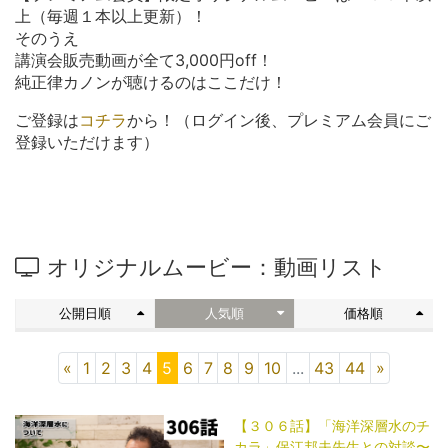
上（毎週１本以上更新）！
そのうえ
講演会販売動画が全て3,000円off！
純正律カノンが聴けるのはここだけ！
ご登録は
コチラ
から！（ログイン後、プレミアム会員にご
登録いただけます）
オリジナルムービー：動画リスト
公開日順
人気順
価格順
«
1
2
3
4
5
6
7
8
9
10
...
43
44
»
【３０６話】「海洋深層水のチ
カラ」保江邦夫先生との対談〜