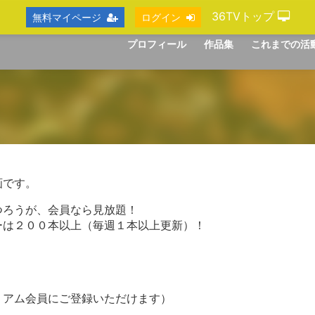
36TVトップ
無料マイページ
ログイン
プロフィール
作品集
これまでの活
画です。
つろうが、会員なら見放題！
ーは２００本以上（毎週１本以上更新）！
ミアム会員にご登録いただけます）