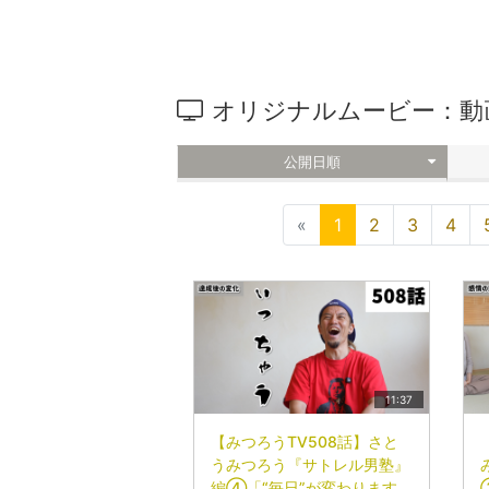
オリジナルムービー：動
公開日順
«
1
2
3
4
11:37
【みつろうTV508話】さと
うみつろう『サトレル男塾』
編④「“毎日”が変わります。