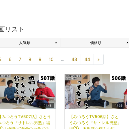
画リスト
人気順
価格順
5
6
7
8
9
10
...
43
44
»
11:43
11:39
【みつろうTV507話】さとう
【みつろうTV506話】さと
みつろう『サトレル男塾』編
うみつろう『サトレル男塾』
③「快楽は“自分のカラダの
編②「不思議な棒をお尻