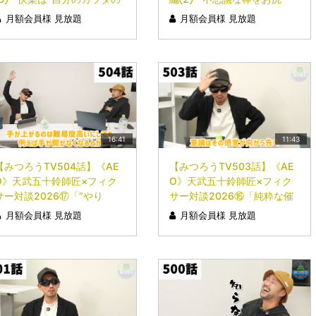
内側”にしかない」
に…」
月額会員様 見放題
月額会員様 見放題
16:41
11:43
【みつろうTV504話】《AE
【みつろうTV503話】《AE
O》天武五十鈴師匠×フィク
O》天武五十鈴師匠×フィク
サー対談2026⑰「“やり
サー対談2026⑯「純粋な催
方”はどうでも、どれでも良
眠」
月額会員様 見放題
月額会員様 見放題
いです」