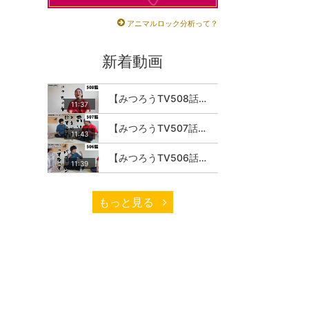
アニマルロック分析って？
新着動画
【みつろうTV508話】さとうみつろう『サトレル男塾』編④「“毎日”が変わります。楽しく」
11:37
【みつろうTV507話】さとうみつろう『サトレル男塾』編③「快楽は“自分のカラダの内側”にしかない」
11:43
【みつろうTV506話】さとうみつろう『サトレル男塾』編②「不思議な棒をお尻に…」
11:39
もっと見る