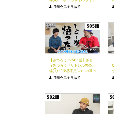
楽しく」
月額会員様 見放題
11:50
【みつろうTV505話】さと
うみつろう『サトレル男塾』
編①「“快感不足”のこの世の
中…悟ってみたいと思いませ
月額会員様 見放題
んか？」