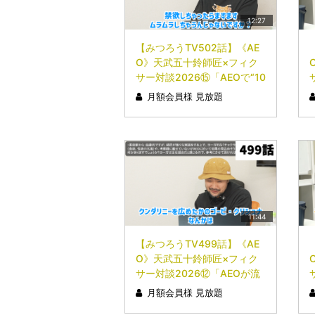
12:27
【みつろうTV502話】《AE
O》天武五十鈴師匠×フィク
サー対談2026⑮「AEOで“10
0％脱力”なカラダに」
月額会員様 見放題
11:44
【みつろうTV499話】《AE
O》天武五十鈴師匠×フィク
サー対談2026⑫「AEOが流
行らない（？）理由」
月額会員様 見放題