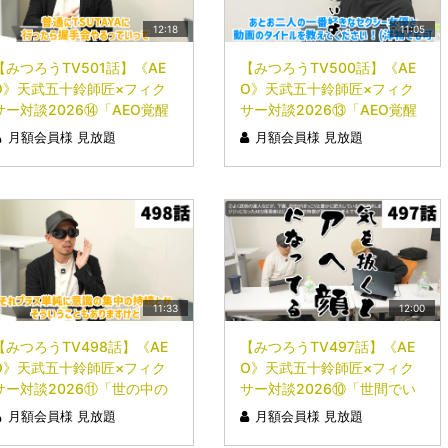
12:18
11:05
【みつろうTV501話】《AE
【みつろうTV500話】《AE
O》天武五十鈴師匠×フィク
O》天武五十鈴師匠×フィク
サー対談2026⑭「AEO覚醒
サー対談2026⑬「AEO覚醒
とセクシー女優」
後の異常な変化」
月額会員様 見放題
月額会員様 見放題
11:33
12:00
【みつろうTV498話】《AE
【みつろうTV497話】《AE
O》天武五十鈴師匠×フィク
O》天武五十鈴師匠×フィク
サー対談2026⑪「世の中の
サー対談2026⑩「世間でい
瞑想は〝真似事〟」
われてる〝悟り〟は……ｗ」
月額会員様 見放題
月額会員様 見放題