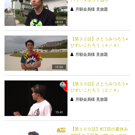
月額会員様 見放題
08:03
【第３２話】さとうみつろう×
ひすいこたろう（４／４）
月額会員様 見放題
15:50
【第３０話】さとうみつろう×
ひすいこたろう（２／４）
月額会員様 見放題
15:41
【第１００話】K江田の夏休み