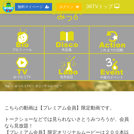
36TVトップ
無料マイページ
ログイン
プロフィール
作品集
これまでの活動
みつろうTV
化学反応
今後のイベント
Top
みつろうTV
オリジナルムービー
こちらの動画は【プレミアム会員】限定動画です。
トークショーなどでは見られないさとうみつろうが、会員
なら見放題！
【プレミアム会員】限定オリジナルムービーは２００本以