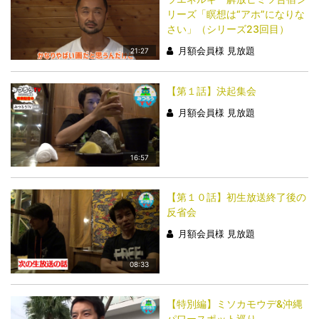
リーズ「瞑想は“アホ”になりな
さい」（シリーズ23回目）
月額会員様 見放題
21:27
【第１話】決起集会
月額会員様 見放題
16:57
【第１０話】初生放送終了後の
反省会
月額会員様 見放題
08:33
【特別編】ミソカモウデ&沖縄
パワースポット巡り