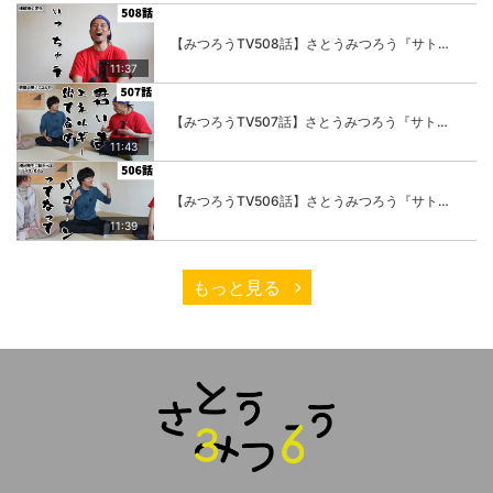
【みつろうTV508話】さとうみつろう『サトレル男塾』編④「“毎日”が変わります。楽しく」
11:37
【みつろうTV507話】さとうみつろう『サトレル男塾』編③「快楽は“自分のカラダの内側”にしかない」
11:43
【みつろうTV506話】さとうみつろう『サトレル男塾』編②「不思議な棒をお尻に…」
11:39
もっと見る