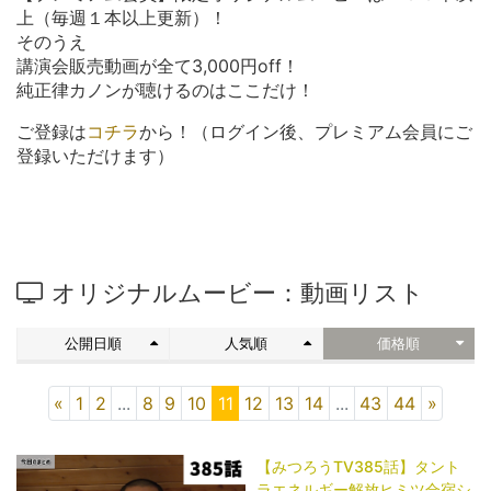
上（毎週１本以上更新）！
そのうえ
講演会販売動画が全て3,000円off！
純正律カノンが聴けるのはここだけ！
ご登録は
コチラ
から！（ログイン後、プレミアム会員にご
登録いただけます）
オリジナルムービー：動画リスト
公開日順
人気順
価格順
«
1
2
...
8
9
10
11
12
13
14
...
43
44
»
【みつろうTV385話】タント
ラエネルギー解放ヒミツ合宿シ