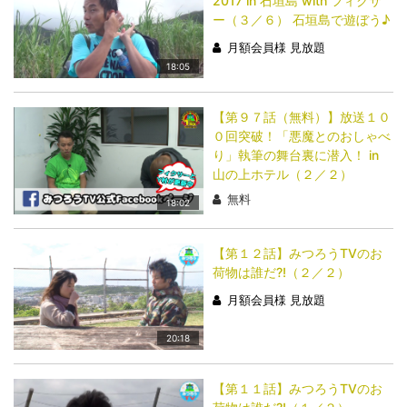
2017 in 石垣島 with フィクサ
ー（３／６） 石垣島で遊ぼう♪
月額会員様 見放題
18:05
【第９７話（無料）】放送１０
０回突破！「悪魔とのおしゃべ
り」執筆の舞台裏に潜入！ in
山の上ホテル（２／２）
無料
18:02
【第１２話】みつろうTVのお
荷物は誰だ?!（２／２）
月額会員様 見放題
20:18
【第１１話】みつろうTVのお