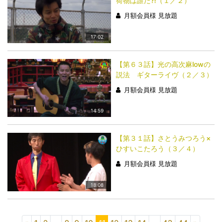
荷物は誰だ?!（１／２）
月額会員様 見放題
17:02
【第６３話】光の高次麻lowの
説法 ギターライヴ（２／３）
月額会員様 見放題
14:59
【第３１話】さとうみつろう×
ひすいこたろう（３／４）
月額会員様 見放題
18:08