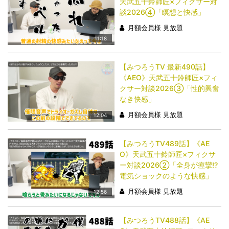
天武五十鈴師匠×フィクサー対
談2026④「瞑想と快感」
月額会員様 見放題
11:18
【みつろうTV 最新490話】
《AEO》天武五十鈴師匠×フィ
クサー対談2026③「性的興奮
なき快感」
月額会員様 見放題
12:04
【みつろうTV489話】《AE
O》天武五十鈴師匠×フィクサ
ー対談2026②「全身が痙攣!?
電気ショックのような快感」
月額会員様 見放題
12:56
【みつろうTV488話】《AE