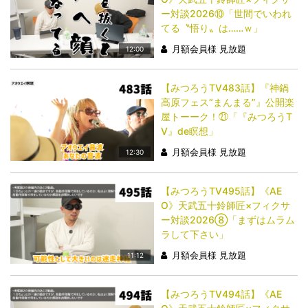
ー対談2026⑩「世間でいわれ
てる〝悟り〟は……ｗ」
月額会員様 見放題
12:00
【みつろうTV483話】『神鍋
高原フェス“まんまる”』公開楽
屋トーーク！㉑「『みつろうT
V』de瞑想」
月額会員様 見放題
12:30
【みつろうTV495話】《AE
O》天武五十鈴師匠×フィクサ
ー対談2026⑧「まずはムラム
ラして下さい」
月額会員様 見放題
11:12
【みつろうTV494話】《AE