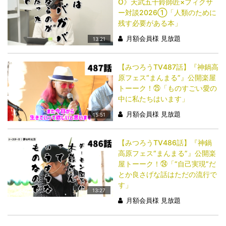
O》天武五十鈴師匠×フィクサ
ー対談2026①「人類のために
残す必要がある本」
月額会員様 見放題
13:21
【みつろうTV487話】『神鍋高
原フェス“まんまる”』公開楽屋
トーーク！㉕「ものすごい愛の
中に私たちはいます」
月額会員様 見放題
15:51
【みつろうTV486話】『神鍋
高原フェス“まんまる”』公開楽
屋トーーク！㉔「“自己実現”だ
とか良さげな話はただの流行で
す」
13:27
月額会員様 見放題