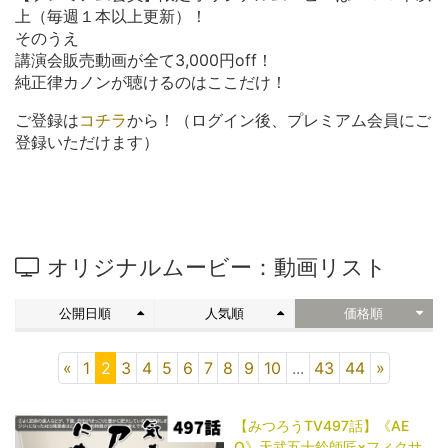
上（毎週１本以上更新）！
そのうえ
講演会販売動画が全て3,000円off！
純正律カノンが聴けるのはここだけ！
ご登録は
コチラ
から！（ログイン後、プレミアム会員にご
登録いただけます）
オリジナルムービー：動画リスト
公開日順
人気順
価格順
«
1
2
3
4
5
6
7
8
9
10
...
43
44
»
【みつろうTV497話】《AE
O》天武五十鈴師匠×フィクサ