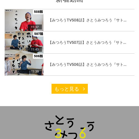
【みつろうTV508話】さとうみつろう『サトレル男塾』編④「“毎日”が変わります。楽しく」
11:37
【みつろうTV507話】さとうみつろう『サトレル男塾』編③「快楽は“自分のカラダの内側”にしかない」
11:43
【みつろうTV506話】さとうみつろう『サトレル男塾』編②「不思議な棒をお尻に…」
11:39
もっと見る