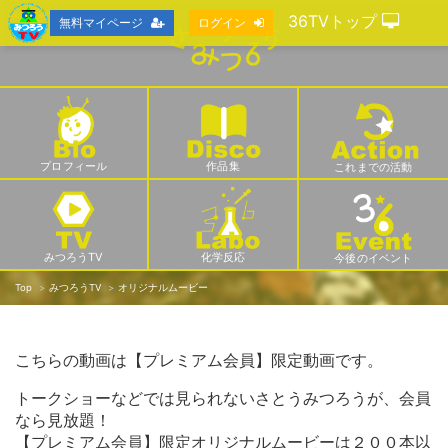
36TVトップ
無料マイページ
ログイン
プロフィール
作品集
これまでの活動
みつろうTV
化学反応
今後のイベント
Top
みつろうTV
オリジナルムービー
こちらの動画は【プレミアム会員】限定動画です。
トークショーなどでは見られないさとうみつろうが、会員
なら見放題！
【プレミアム会員】限定オリジナルムービーは２００本以