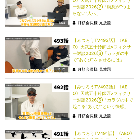
O》天武五十鈴師匠×フィクサ
ー対談2026⑦「瞑想が“つま
らない”人へ」
月額会員様 見放題
11:54
【みつろうTV493話】《AE
O》天武五十鈴師匠×フィクサ
ー対談2026⑥「カラダの中
で“あくび”をさせるには」
月額会員様 見放題
11:12
【みつろうTV492話】《AE
O》天武五十鈴師匠×フィクサ
ー対談2026⑤「カラダの中で
起こる“あくび”という快感」
月額会員様 見放題
11:31
【みつろうTV491話】《AEO》