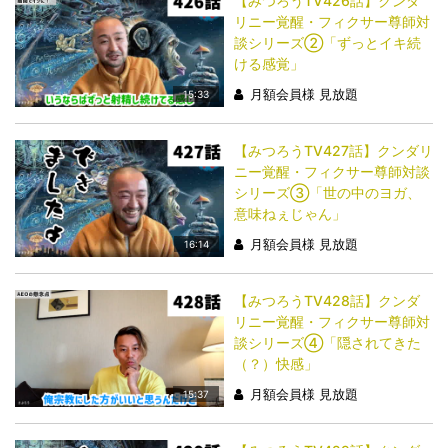
【みつろうTV426話】クンダ
リニー覚醒・フィクサー尊師対
談シリーズ②「ずっとイキ続
ける感覚」
月額会員様 見放題
15:33
【みつろうTV427話】クンダリ
ニー覚醒・フィクサー尊師対談
シリーズ③「世の中のヨガ、
意味ねぇじゃん」
月額会員様 見放題
16:14
【みつろうTV428話】クンダ
リニー覚醒・フィクサー尊師対
談シリーズ④「隠されてきた
（？）快感」
月額会員様 見放題
15:37