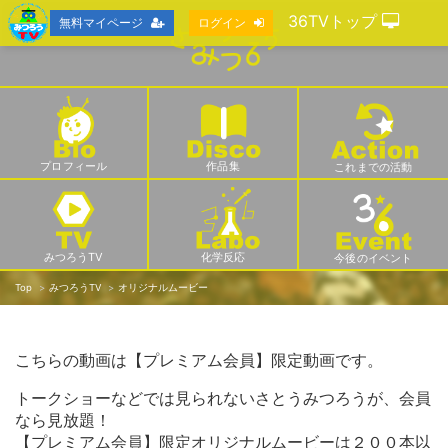
36TVトップ
無料マイページ
ログイン
プロフィール
作品集
これまでの活動
みつろうTV
化学反応
今後のイベント
Top
みつろうTV
オリジナルムービー
こちらの動画は【プレミアム会員】限定動画です。
トークショーなどでは見られないさとうみつろうが、会員
なら見放題！
【プレミアム会員】限定オリジナルムービーは２００本以