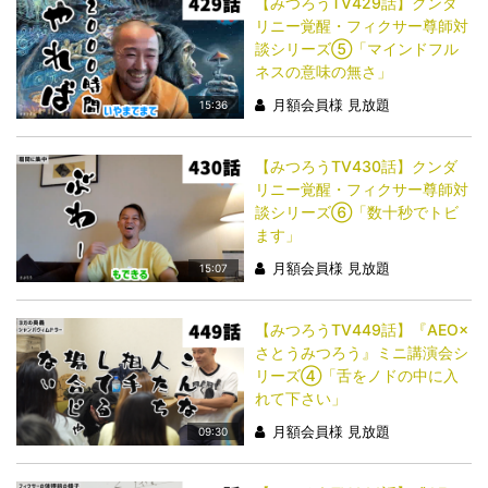
【みつろうTV429話】クンダ
リニー覚醒・フィクサー尊師対
談シリーズ⑤「マインドフル
ネスの意味の無さ」
月額会員様 見放題
15:36
【みつろうTV430話】クンダ
リニー覚醒・フィクサー尊師対
談シリーズ⑥「数十秒でトビ
ます」
月額会員様 見放題
15:07
【みつろうTV449話】『AEO×
さとうみつろう』ミニ講演会シ
リーズ④「舌をノドの中に入
れて下さい」
月額会員様 見放題
09:30