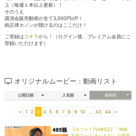
上（毎週１本以上更新）！
そのうえ
講演会販売動画が全て3,000円off！
純正律カノンが聴けるのはここだけ！
ご登録は
コチラ
から！（ログイン後、プレミアム会員にご
登録いただけます）
オリジナルムービー：動画リスト
公開日順
人気順
価格順
«
1
2
3
4
5
6
7
8
9
10
...
43
44
»
【みつろうTV485話】『神鍋
高原フェス“まんまる”』公開楽