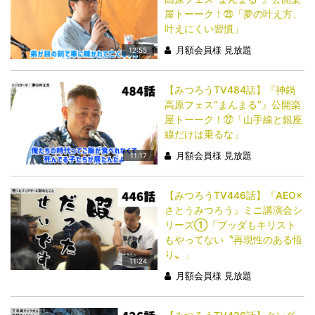
屋トーーク！㉓「夢の叶え方、
叶えにくい習慣」
月額会員様 見放題
12:55
【みつろうTV484話】『神鍋
高原フェス“まんまる”』公開楽
屋トーーク！㉒「山手線と銀座
線だけは乗るな」
月額会員様 見放題
11:17
【みつろうTV446話】『AEO×
さとうみつろう』ミニ講演会シ
リーズ①「ブッダもキリスト
もやってない〝再現性のある悟
り〟」
11:24
月額会員様 見放題