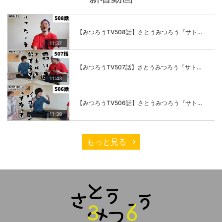
【みつろうTV508話】さとうみつろう『サトレル男塾』編④「“毎日”が変わります。楽しく」
11:37
【みつろうTV507話】さとうみつろう『サトレル男塾』編③「快楽は“自分のカラダの内側”にしかない」
11:43
【みつろうTV506話】さとうみつろう『サトレル男塾』編②「不思議な棒をお尻に…」
11:39
もっと見る