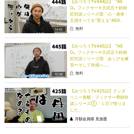
【みつろうTV444話】〝AE
O〟フィクサー✕天武五十鈴師
匠対談シリーズ⑫「心・身体・
五感すべてを“変える”AEO」
無料
14:42
【みつろうTV445話】〝AE
O〟フィクサー✕天武五十鈴師
匠対談シリーズ⑬「あくびを練
習〜そして快感へ…」
無料
15:38
【みつろうTV425話】クンダ
リニー覚醒・フィクサー尊師対
談シリーズ①「１日で悟りま
した」
月額会員様 見放題
15:02