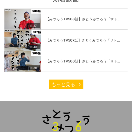
【みつろうTV508話】さとうみつろう『サトレル男塾』編④「“毎日”が変わります。楽しく」
11:37
【みつろうTV507話】さとうみつろう『サトレル男塾』編③「快楽は“自分のカラダの内側”にしかない」
11:43
【みつろうTV506話】さとうみつろう『サトレル男塾』編②「不思議な棒をお尻に…」
11:39
もっと見る