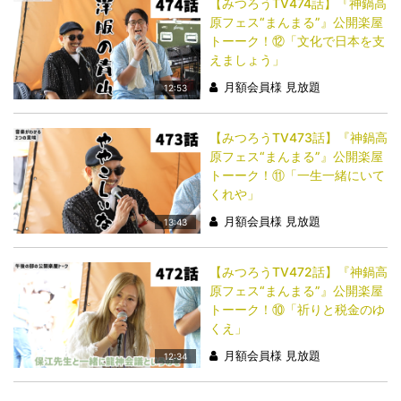
【みつろうTV474話】『神鍋高
原フェス“まんまる”』公開楽屋
トーーク！⑫「文化で日本を支
えましょう」
月額会員様 見放題
12:53
【みつろうTV473話】『神鍋高
原フェス“まんまる”』公開楽屋
トーーク！⑪「一生一緒にいて
くれや」
月額会員様 見放題
13:43
【みつろうTV472話】『神鍋高
原フェス“まんまる”』公開楽屋
トーーク！⑩「祈りと税金のゆ
くえ」
月額会員様 見放題
12:34