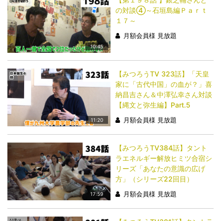
の対談④～石垣島編Ｐａｒｔ
１７～
月額会員様 見放題
10:45
【みつろうTV 323話】「天皇
家に「古代中国」の血が？」喜
納昌吉さん＆中澤弘幸さん対談
【縄文と弥生編】Part.5
月額会員様 見放題
11:20
【みつろうTV384話】タント
ラエネルギー解放ヒミツ合宿シ
リーズ「あなたの意識の広げ
方」（シリーズ22回目）
月額会員様 見放題
17:59