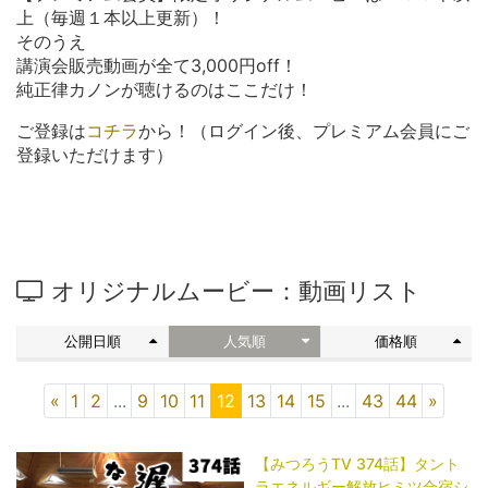
上（毎週１本以上更新）！
そのうえ
講演会販売動画が全て3,000円off！
純正律カノンが聴けるのはここだけ！
ご登録は
コチラ
から！（ログイン後、プレミアム会員にご
登録いただけます）
オリジナルムービー：動画リスト
公開日順
人気順
価格順
«
1
2
...
9
10
11
12
13
14
15
...
43
44
»
【みつろうTV 374話】タント
ラエネルギー解放ヒミツ合宿シ