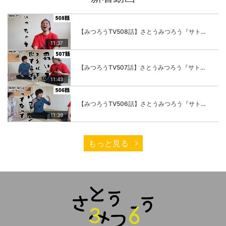
【みつろうTV508話】さとうみつろう『サトレル男塾』編④「“毎日”が変わります。楽しく」
11:37
【みつろうTV507話】さとうみつろう『サトレル男塾』編③「快楽は“自分のカラダの内側”にしかない」
11:43
【みつろうTV506話】さとうみつろう『サトレル男塾』編②「不思議な棒をお尻に…」
11:39
もっと見る