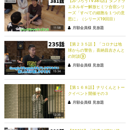
【みつろうTV381話】タントラ
エネルギー解放ヒミツ合宿シリ
ーズ「すべての細胞を１つの意
思に」（シリーズ19回目）
月額会員様 見放題
11:58
【第２３５話 】「コロナは地
球からの警告」喜納昌吉さんと
の対談⑨
月額会員様 見放題
15:34
【第１６８話】ナリくんとトー
クイベント開催その３
月額会員様 見放題
12:35