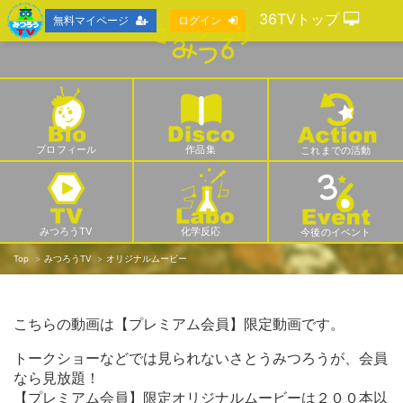
36TVトップ
無料マイページ
ログイン
プロフィール
作品集
これまでの活動
みつろうTV
化学反応
今後のイベント
Top
みつろうTV
オリジナルムービー
こちらの動画は【プレミアム会員】限定動画です。
トークショーなどでは見られないさとうみつろうが、会員
なら見放題！
【プレミアム会員】限定オリジナルムービーは２００本以