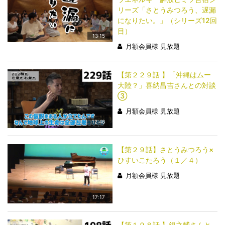
リーズ「さとうみつろう、遅漏
になりたい。」（シリーズ12回
目）
13:15
月額会員様 見放題
【第２２９話 】「沖縄はムー
大陸？」喜納昌吉さんとの対談
③
月額会員様 見放題
12:46
【第２９話】さとうみつろう×
ひすいこたろう（１／４）
月額会員様 見放題
17:17
【第１９８話 】銀之輔さんと