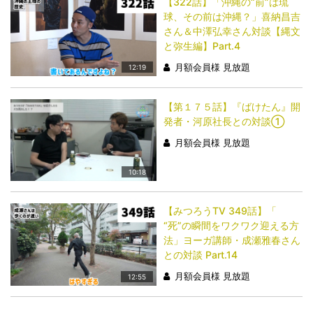
【322話】「沖縄の“前”は琉
球、その前は沖縄？」喜納昌吉
さん＆中澤弘幸さん対談【縄文
と弥生編】Part.4
月額会員様 見放題
12:19
【第１７５話】『ばけたん』開
発者・河原社長との対談①
月額会員様 見放題
10:18
【みつろうTV 349話】「​​​​​​​
“死”の瞬間をワクワク迎える方
法」ヨーガ講師・成瀬雅春さん
との対談 Part.14
月額会員様 見放題
12:55