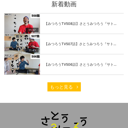
新着動画
【みつろうTV508話】さとうみつろう『サトレル男塾』編④「“毎日”が変わります。楽しく」
11:37
【みつろうTV507話】さとうみつろう『サトレル男塾』編③「快楽は“自分のカラダの内側”にしかない」
11:43
【みつろうTV506話】さとうみつろう『サトレル男塾』編②「不思議な棒をお尻に…」
11:39
もっと見る