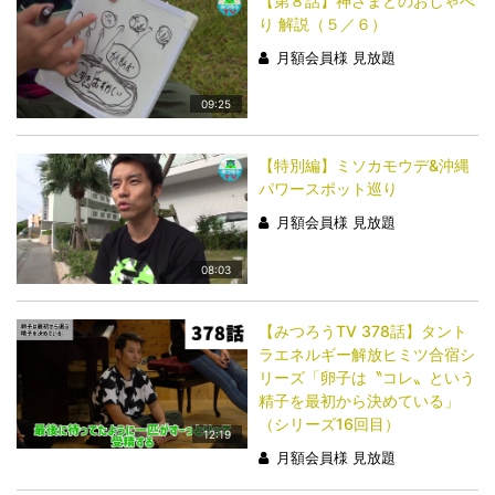
【第８話】神さまとのおしゃべ
り 解説（５／６）
月額会員様 見放題
09:25
【特別編】ミソカモウデ&沖縄
パワースポット巡り
月額会員様 見放題
08:03
【みつろうTV 378話】タント
ラエネルギー解放ヒミツ合宿シ
リーズ「卵子は〝コレ〟という
精子を最初から決めている」
（シリーズ16回目）
12:19
月額会員様 見放題