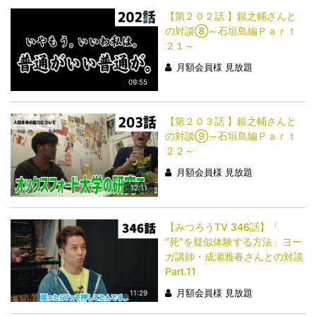
【第２０２話 】銀之輔さんと
の対談⑧～石垣島編Ｐａｒｔ
２１～
月額会員様 見放題
09:55
【第２０３話 】銀之輔さんと
の対談⑨～石垣島編Ｐａｒｔ
２２～
月額会員様 見放題
12:11
【みつろうTV 346話】「​​​​​​​
“死”を疑似体験する方法」ヨー
ガ講師・成瀬雅春さんとの対談
Part.11
月額会員様 見放題
11:29