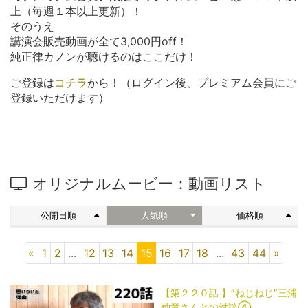
上（毎週１本以上更新）！
そのうえ
講演会販売動画が全て3,000円off！
純正律カノンが聴けるのはここだけ！
ご登録は
コチラ
から！（ログイン後、プレミアム会員にご
登録いただけます）
オリジナルムービー：動画リスト
公開日順
人気順
価格順
«
1
2
...
12
13
14
15
16
17
18
...
43
44
»
【第２２０話 】“ねじねじ”三浦
伸章さんとの対談④