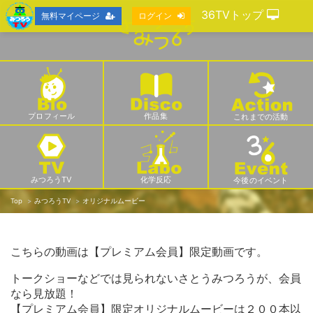
36TVトップ
無料マイページ
ログイン
プロフィール
作品集
これまでの活動
みつろうTV
化学反応
今後のイベント
Top
みつろうTV
オリジナルムービー
こちらの動画は【プレミアム会員】限定動画です。
トークショーなどでは見られないさとうみつろうが、会員
なら見放題！
【プレミアム会員】限定オリジナルムービーは２００本以