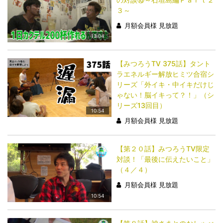
３～
月額会員様 見放題
13:04
【みつろうTV 375話】タント
ラエネルギー解放ヒミツ合宿シ
リーズ「外イキ・中イキだけじ
ゃない！脳イキって？！」（シ
リーズ13回目）
10:54
月額会員様 見放題
【第２０話】みつろうTV限定
対談！「最後に伝えたいこと」
（４／４）
月額会員様 見放題
10:54