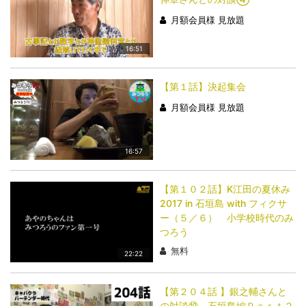
月額会員様 見放題
16:51
【第１話】決起集会
月額会員様 見放題
16:57
【第１０２話】K江田の夏休み
2017 in 石垣島 with フィクサ
ー（５／６） 小学校時代のみ
つろう
無料
22:22
【第２０４話 】銀之輔さんと
の対談⑩～石垣島編Ｐａｒｔ２