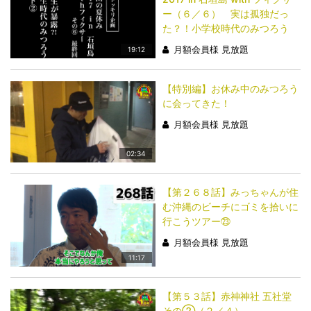
ー（６／６） 実は孤独だっ
た？！小学校時代のみつろう
月額会員様 見放題
19:12
【特別編】お休み中のみつろう
に会ってきた！
月額会員様 見放題
02:34
【第２６８話】みっちゃんが住
む沖縄のビーチにゴミを拾いに
行こうツアー㉓
月額会員様 見放題
11:17
【第５３話】赤神神社 五社堂
その②（２／４）