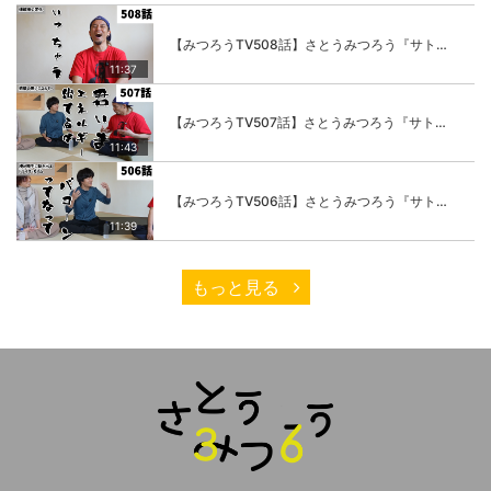
【みつろうTV508話】さとうみつろう『サトレル男塾』編④「“毎日”が変わります。楽しく」
11:37
【みつろうTV507話】さとうみつろう『サトレル男塾』編③「快楽は“自分のカラダの内側”にしかない」
11:43
【みつろうTV506話】さとうみつろう『サトレル男塾』編②「不思議な棒をお尻に…」
11:39
もっと見る