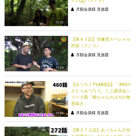
月額会員様 見放題
12:32
【第８５話】宗像堂スペシャル
対談（２／２）
月額会員様 見放題
11:24
【みつろうTV460話】『AEO×
さとうみつろう』ミニ講演会シ
リーズ⑮「鶴ちゃんのヨガの無
意味さ」
月額会員様 見放題
10:22
【第２７２話】みっちゃんが住