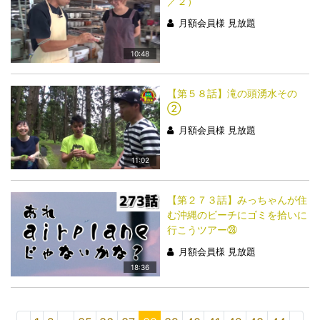
／２）
月額会員様 見放題
10:48
【第５８話】滝の頭湧水その
②
月額会員様 見放題
11:02
【第２７３話】みっちゃんが住
む沖縄のビーチにゴミを拾いに
行こうツアー㉘
月額会員様 見放題
18:36