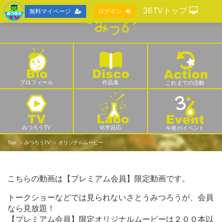
36TVトップ
無料マイページ
ログイン
プロフィール
作品集
これまでの活動
みつろうTV
化学反応
今後のイベント
Top
みつろうTV
オリジナルムービー
こちらの動画は【プレミアム会員】限定動画です。
トークショーなどでは見られないさとうみつろうが、会員
なら見放題！
【プレミアム会員】限定オリジナルムービーは２００本以