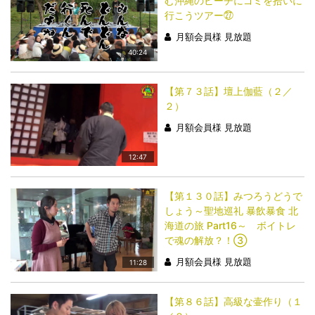
む沖縄のビーチにゴミを拾いに
行こうツアー㉗
月額会員様 見放題
40:24
【第７３話】壇上伽藍（２／
２）
月額会員様 見放題
12:47
【第１３０話】みつろうどうで
しょう～聖地巡礼 暴飲暴食 北
海道の旅 Part16～ ボイトレ
で魂の解放？！③
月額会員様 見放題
11:28
【第８６話】高級な壷作り（１