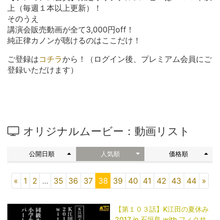
上（毎週１本以上更新）！
そのうえ
講演会販売動画が全て3,000円off！
純正律カノンが聴けるのはここだけ！
ご登録は
コチラ
から！（ログイン後、プレミアム会員にご
登録いただけます）
オリジナルムービー：動画リスト
公開日順
人気順
価格順
«
1
2
...
35
36
37
38
39
40
41
42
43
44
»
【第１０３話】K江田の夏休み
2017 in 石垣島 with フィクサ