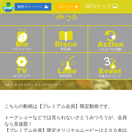
36TVトップ
無料マイページ
ログイン
プロフィール
作品集
これまでの活動
みつろうTV
化学反応
今後のイベント
Top
みつろうTV
オリジナルムービー
こちらの動画は【プレミアム会員】限定動画です。
トークショーなどでは見られないさとうみつろうが、会員
なら見放題！
【プレミアム会員】限定オリジナルムービーは２００本以