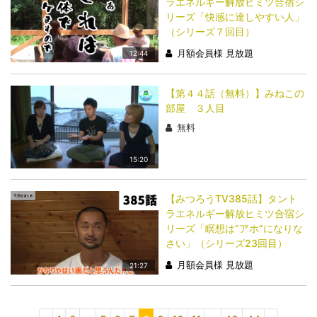
ラエネルギー解放ヒミツ合宿シ
リーズ「快感に達しやすい人」
（シリーズ７回目）
月額会員様 見放題
12:44
【第４４話（無料）】みねこの
部屋 ３人目
無料
15:20
【みつろうTV385話】タント
ラエネルギー解放ヒミツ合宿シ
リーズ「瞑想は“アホ”になりな
さい」（シリーズ23回目）
月額会員様 見放題
21:27