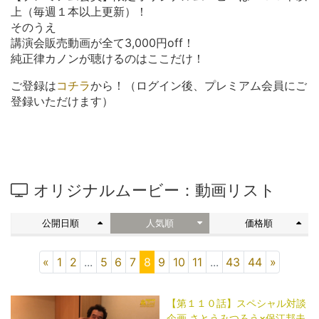
上（毎週１本以上更新）！
そのうえ
講演会販売動画が全て3,000円off！
純正律カノンが聴けるのはここだけ！
ご登録は
コチラ
から！（ログイン後、プレミアム会員にご
登録いただけます）
オリジナルムービー：動画リスト
公開日順
人気順
価格順
«
1
2
...
5
6
7
8
9
10
11
...
43
44
»
【第１１０話】スペシャル対談
企画 さとうみつろう×保江邦夫