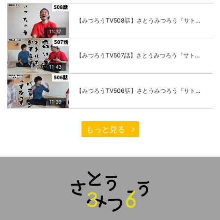
【みつろうTV508話】さとうみつろう『サトレル男塾』編④「“毎日”が変わります。楽しく」
11:37
【みつろうTV507話】さとうみつろう『サトレル男塾』編③「快楽は“自分のカラダの内側”にしかない」
11:43
【みつろうTV506話】さとうみつろう『サトレル男塾』編②「不思議な棒をお尻に…」
11:39
もっと見る