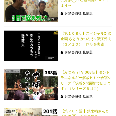
１４〜
月額会員様 見放題
12:21
【第１０８話】スペシャル対談
企画 さとうみつろう×保江邦夫
（３／１０） 同期を実践
月額会員様 見放題
11:07
【みつろうTV 368話】タント
ラエネルギー解放ヒミツ合宿シ
リーズ「快感を“振動”で伝えま
す」（シリーズ６回目）
月額会員様 見放題
12:24
【第２０１話 】銀之輔さんと