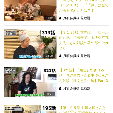
（５／１０） 『「無」は全て
がある場所』とは？！
月額会員様 見放題
11:42
【３１３話】世界は「（ビール
の）泡」で出来ている!? 保江邦
夫先生との対談〜昼の部〜Part.
２０
月額会員様 見放題
08:29
【321話】「知ると殺される
話」喜納昌吉さん＆中澤弘幸さ
ん対談【縄文と弥生編】Part.3
月額会員様 見放題
11:31
【第１９５話 】銀之輔さんと
の対談①〜石垣島編Ｐａｒｔ