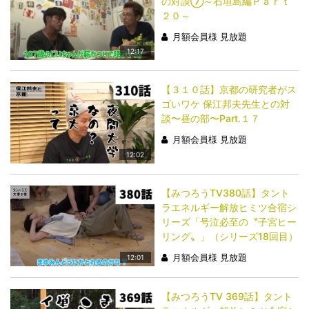
の対談⑦～石垣島編Ｐａｒｔ
２０～
月額会員様 見放題
12:17
【３１０話】京都の研究者がス
ゴいワケ 保江邦夫先生との対
談〜昼の部〜Part.１７
月額会員様 見放題
12:02
【みつろうTV380話】タント
ラエネルギー解放ヒミツ合宿シ
リーズ「号泣必至の〝子宮ヒー
リング〟」（シリーズ18回目）
月額会員様 見放題
12:01
【みつろうTV 369話】タント