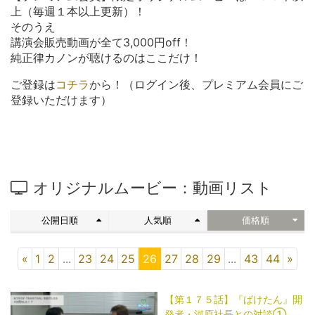
上（毎週１本以上更新）！
そのうえ
講演会販売動画が全て3,000円off！
純正律カノンが聴けるのはここだけ！
ご登録は
コチラ
から！（ログイン後、プレミアム会員にご
登録いただけます）
オリジナルムービー：動画リスト
公開日順
人気順
価格順
«
1
2
...
23
24
25
26
27
28
29
...
43
44
»
【第１７５話】『ばけたん』開
発者・河原社長との対談①