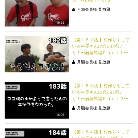
月額会員様 見放題
19:35
【第１８２話 】村作りをして
いる村長さんに会いに行こ
う！〜石垣島編Ｐａｒｔ１〜
月額会員様 見放題
12:11
【第１８３話 】村作りをして
いる村長さんに会いに行こ
う！〜石垣島編Ｐａｒｔ２〜
月額会員様 見放題
16:08
【第１８４話 】村作りをして