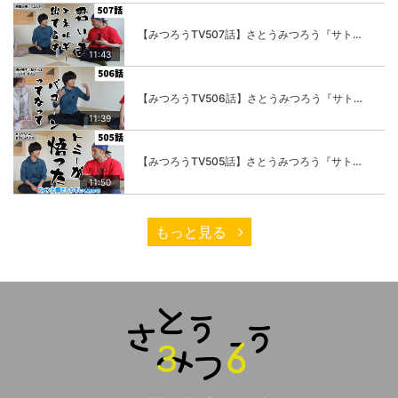
【みつろうTV507話】さとうみつろう『サトレル男塾』編③「快楽は“自分のカラダの内側”にしかない」
11:43
【みつろうTV506話】さとうみつろう『サトレル男塾』編②「不思議な棒をお尻に…」
11:39
【みつろうTV505話】さとうみつろう『サトレル男塾』編①「“快感不足”のこの世の中…悟ってみたいと思いませんか？」
11:50
もっと見る