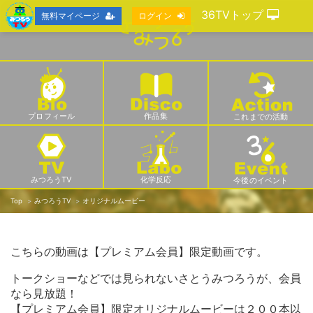
36TVトップ
無料マイページ
ログイン
プロフィール
作品集
これまでの活動
みつろうTV
化学反応
今後のイベント
Top
みつろうTV
オリジナルムービー
こちらの動画は【プレミアム会員】限定動画です。
トークショーなどでは見られないさとうみつろうが、会員
なら見放題！
【プレミアム会員】限定オリジナルムービーは２００本以