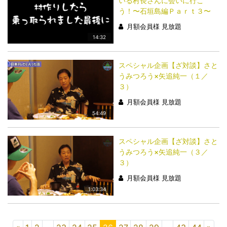
いる村長さんに会いに行こ
う！〜石垣島編Ｐａｒｔ３〜
月額会員様 見放題
14:32
スペシャル企画【ざ対談】さと
うみつろう×矢追純一（１／
３）
月額会員様 見放題
54:49
スペシャル企画【ざ対談】さと
うみつろう×矢追純一（３／
３）
月額会員様 見放題
1:03:34