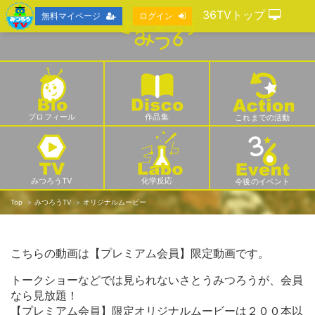
36TVトップ
無料マイページ
ログイン
プロフィール
作品集
これまでの活動
みつろうTV
化学反応
今後のイベント
Top
みつろうTV
オリジナルムービー
こちらの動画は【プレミアム会員】限定動画です。
トークショーなどでは見られないさとうみつろうが、会員
なら見放題！
【プレミアム会員】限定オリジナルムービーは２００本以