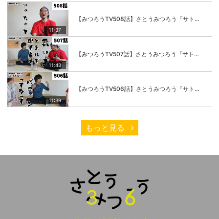
【みつろうTV508話】さとうみつろう『サトレル男塾』編④「“毎日”が変わります。楽しく」
11:37
【みつろうTV507話】さとうみつろう『サトレル男塾』編③「快楽は“自分のカラダの内側”にしかない」
11:43
【みつろうTV506話】さとうみつろう『サトレル男塾』編②「不思議な棒をお尻に…」
11:39
もっと見る