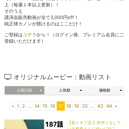
上（毎週１本以上更新）！
そのうえ
講演会販売動画が全て3,000円off！
純正律カノンが聴けるのはここだけ！
ご登録は
コチラ
から！（ログイン後、プレミアム会員にご
登録いただけます）
オリジナルムービー：動画リスト
公開日順
人気順
価格順
«
1
2
...
14
15
16
17
18
19
20
...
43
44
»
【第１８７話 】村作りをして
いる村長さんに会いに行こ