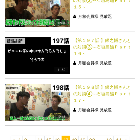
の対談②～石垣島編Ｐａｒｔ
１５～
月額会員様 見放題
12:31
【第１９７話 】銀之輔さんと
の対談③～石垣島編Ｐａｒｔ
１６～
月額会員様 見放題
11:52
【第１９８話 】銀之輔さんと
の対談④～石垣島編Ｐａｒｔ
１７～
月額会員様 見放題
10:45