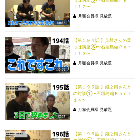
ｔ１２〜
月額会員様 見放題
08:15
【第１９４話 】英雄さんの葉
っぱ講座⑥〜石垣島編Ｐａｒ
ｔ１３〜
月額会員様 見放題
15:05
【第１９５話 】銀之輔さんと
の対談①〜石垣島編Ｐａｒｔ
１４〜
月額会員様 見放題
12:21
【第１９６話 】銀之輔さんと