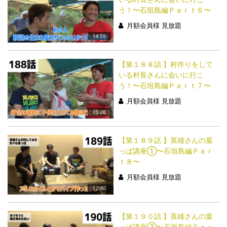
う！〜石垣島編Ｐａｒｔ６〜
月額会員様 見放題
14:55
【第１８８話 】村作りをして
いる村長さんに会いに行こ
う！〜石垣島編Ｐａｒｔ７〜
月額会員様 見放題
15:46
【第１８９話 】英雄さんの葉
っぱ講座①〜石垣島編Ｐａｒ
ｔ８〜
月額会員様 見放題
12:40
【第１９０話 】英雄さんの葉
っぱ講座②〜石垣島編Ｐａｒ