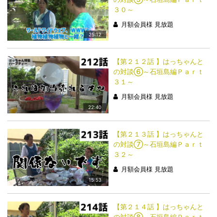
３０～
月額会員様 見放題
25:12
【第２１２話 】はっちゃんと
の対談⑥～石垣島編Ｐａｒｔ
３１～
月額会員様 見放題
22:40
【第２１３話 】はっちゃんと
の対談⑦～石垣島編Ｐａｒｔ
３２～
月額会員様 見放題
15:53
【第２１４話 】はっちゃんと
の対談⑧～石垣島編Ｐａｒｔ