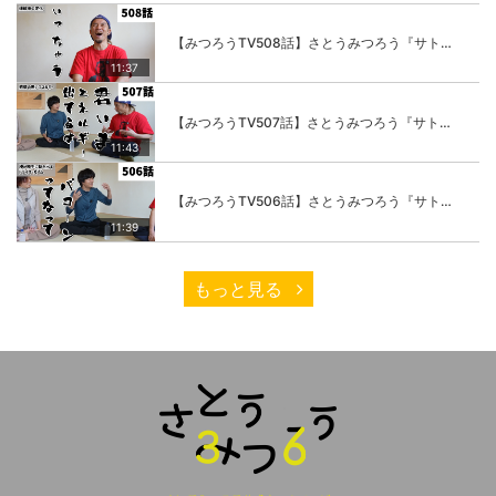
【みつろうTV508話】さとうみつろう『サトレル男塾』編④「“毎日”が変わります。楽しく」
11:37
【みつろうTV507話】さとうみつろう『サトレル男塾』編③「快楽は“自分のカラダの内側”にしかない」
11:43
【みつろうTV506話】さとうみつろう『サトレル男塾』編②「不思議な棒をお尻に…」
11:39
もっと見る