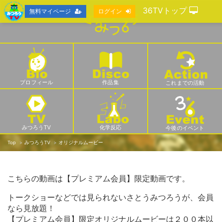
36TVトップ
無料マイページ
ログイン
プロフィール
作品集
これまでの活動
みつろうTV
化学反応
今後のイベント
Top
みつろうTV
オリジナルムービー
こちらの動画は【プレミアム会員】限定動画です。
トークショーなどでは見られないさとうみつろうが、会員
なら見放題！
【プレミアム会員】限定オリジナルムービーは２００本以