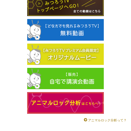
アニマルロック分析って？