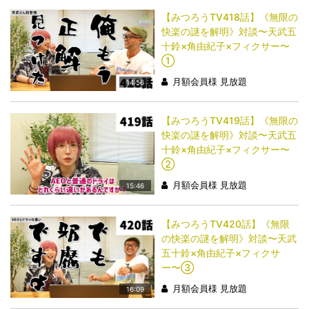
【みつろうTV418話】《無限の
快楽の謎を解明》対談〜天武五
十鈴×角由紀子×フィクサー〜
①
月額会員様 見放題
14:56
【みつろうTV419話】《無限の
快楽の謎を解明》対談〜天武五
十鈴×角由紀子×フィクサー〜
②
月額会員様 見放題
15:46
【みつろうTV420話】《無限
の快楽の謎を解明》対談〜天武
五十鈴×角由紀子×フィクサ
ー〜③
月額会員様 見放題
16:09