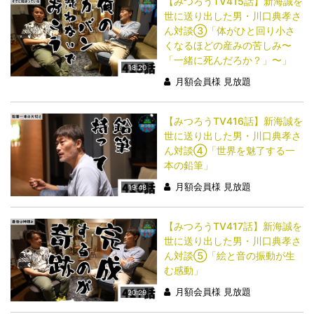
【みつろうTV415話】新海誠を
世に送り出した男・川口典孝さ
ん対談③「体がひと回り小さ
くなるほどの産みの苦しみ〜
「一緒に死んだろか？」〜」
18:20
月額会員様 見放題
【みつろうTV416話】新海誠を
世に送り出した男・川口典孝さ
ん対談④「世界を魅了する一
本の鉛筆」
月額会員様 見放題
19:48
【みつろうTV417話】新海誠を
世に送り出した男・川口典孝さ
ん対談⑤「絵と音の振動が生
む感動」
月額会員様 見放題
20:29