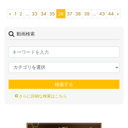
«
1
2
...
33
34
35
36
37
38
39
...
43
44
»
動画検索
検索する
さらに詳細な検索はこちら