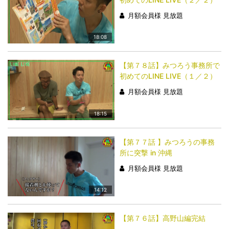
月額会員様 見放題
18:08
【第７８話】みつろう事務所で
初めてのLINE LIVE（１／２）
月額会員様 見放題
18:15
【第７７話 】みつろうの事務
所に突撃 in 沖縄
月額会員様 見放題
14:12
【第７６話】高野山編完結