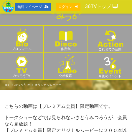
36TVトップ
無料マイページ
ログイン
プロフィール
作品集
これまでの活動
みつろうTV
化学反応
今後のイベント
Top
みつろうTV
オリジナルムービー
こちらの動画は【プレミアム会員】限定動画です。
トークショーなどでは見られないさとうみつろうが、会員
なら見放題！
【プレミアム会員】限定オリジナルムービーは２００本以