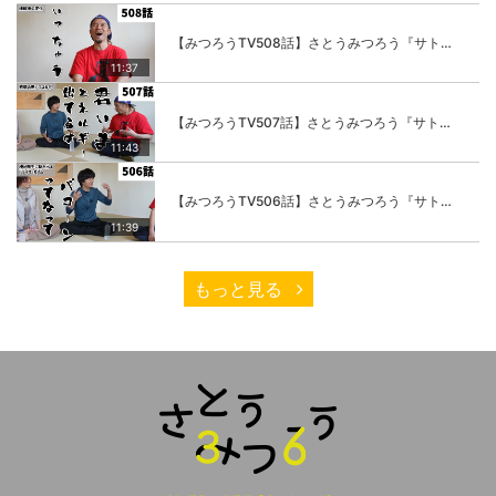
【みつろうTV508話】さとうみつろう『サトレル男塾』編④「“毎日”が変わります。楽しく」
11:37
【みつろうTV507話】さとうみつろう『サトレル男塾』編③「快楽は“自分のカラダの内側”にしかない」
11:43
【みつろうTV506話】さとうみつろう『サトレル男塾』編②「不思議な棒をお尻に…」
11:39
もっと見る