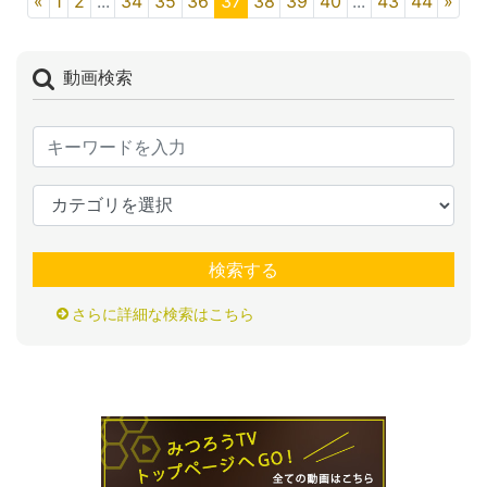
«
1
2
...
34
35
36
37
38
39
40
...
43
44
»
動画検索
検索する
さらに詳細な検索はこちら