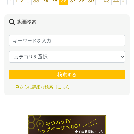
«
1
2
...
33
34
35
36
37
38
39
...
43
44
»
動画検索
検索する
さらに詳細な検索はこちら