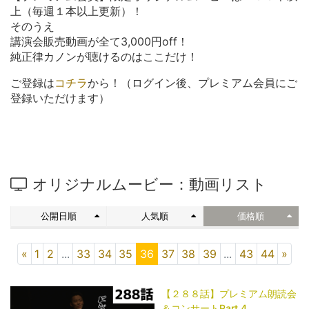
上（毎週１本以上更新）！
そのうえ
講演会販売動画が全て3,000円off！
純正律カノンが聴けるのはここだけ！
ご登録は
コチラ
から！（ログイン後、プレミアム会員にご
登録いただけます）
オリジナルムービー：動画リスト
公開日順
人気順
価格順
«
1
2
...
33
34
35
36
37
38
39
...
43
44
»
【２８８話】プレミアム朗読会
＆コンサートPart.4