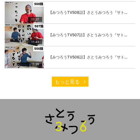
【みつろうTV508話】さとうみつろう『サトレル男塾』編④「“毎日”が変わります。楽しく」
11:37
【みつろうTV507話】さとうみつろう『サトレル男塾』編③「快楽は“自分のカラダの内側”にしかない」
11:43
【みつろうTV506話】さとうみつろう『サトレル男塾』編②「不思議な棒をお尻に…」
11:39
もっと見る