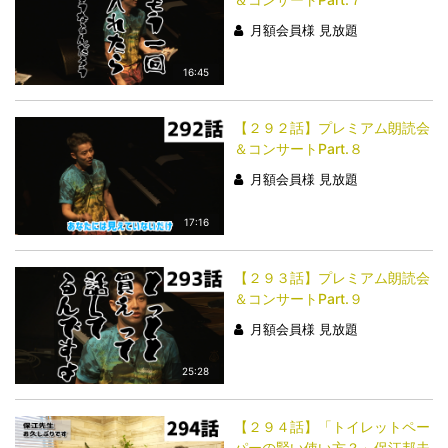
月額会員様 見放題
16:45
【２９２話】プレミアム朗読会
＆コンサートPart.８
月額会員様 見放題
17:16
【２９３話】プレミアム朗読会
＆コンサートPart.９
月額会員様 見放題
25:28
【２９４話】「トイレットペー
パーの賢い使い方？」保江邦夫