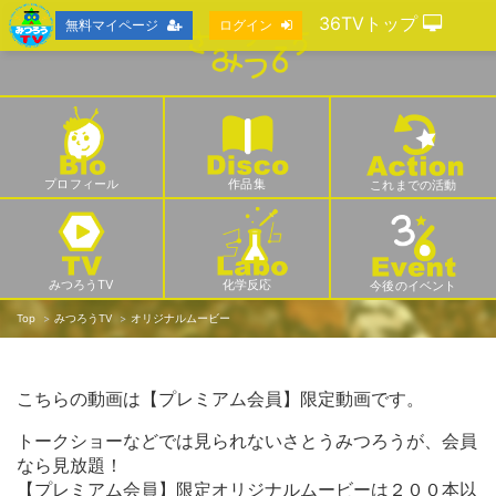
36TVトップ
無料マイページ
ログイン
プロフィール
作品集
これまでの活動
みつろうTV
化学反応
今後のイベント
Top
みつろうTV
オリジナルムービー
こちらの動画は【プレミアム会員】限定動画です。
トークショーなどでは見られないさとうみつろうが、会員
なら見放題！
【プレミアム会員】限定オリジナルムービーは２００本以