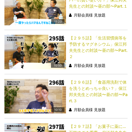
先生との対談〜昼の部〜Part.１
月額会員様 見放題
11:23
【２９５話】「生活習慣病等を
予防するマグネシウム」保江邦
夫先生との対談〜昼の部〜Part.
２
月額会員様 見放題
10:50
【２９６話】「食器用洗剤で体
を洗うとめっちゃ良い？」保江
邦夫先生との対談〜昼の部〜Pa
rt.３
月額会員様 見放題
10:10
【２９７話】「お菓子に薬に…