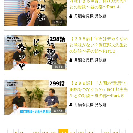
万能すぎる重曹」保江邦夫先生
との対談〜昼の部〜Part.４
月額会員様 見放題
09:51
【２９８話】宝石はデカくない
と意味がない？保江邦夫先生と
の対談〜昼の部〜Part.５
月額会員様 見放題
10:13
【２９９話】「人間の“意思”と
細胞をつなぐもの」保江邦夫先
生との対談〜昼の部〜Part.６
月額会員様 見放題
09:58