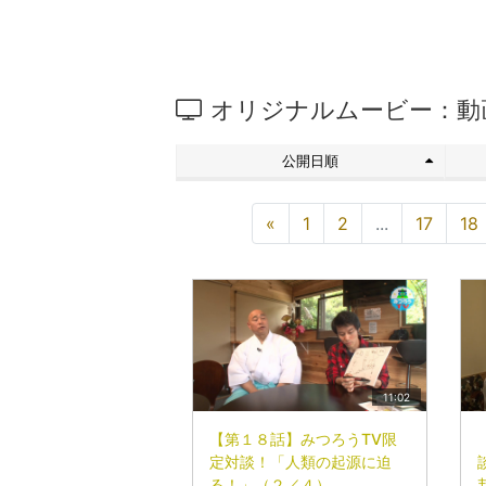
オリジナルムービー：動
公開日順
«
1
2
...
17
18
11:02
【第１８話】みつろうTV限
定対談！「人類の起源に迫
る！」（２／４）