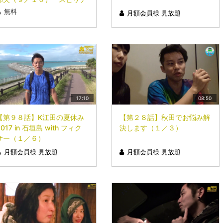
ュアルの核心は毛髪？！
無料
月額会員様 見放題
17:10
08:50
【第９８話】K江田の夏休み
【第２８話】秋田でお悩み解
2017 in 石垣島 with フィク
決します（１／３）
サー（１／６）
月額会員様 見放題
月額会員様 見放題