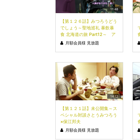
11:48
【第１２６話】みつろうどう
でしょう～聖地巡礼 暴飲暴
食 北海道の旅 Part12～ ア
イヌ文化を学ぼう・・・②
月額会員様 見放題
14:12
【第１２１話】未公開集～ス
ペシャル対談さとうみつろう
×保江邦夫
月額会員様 見放題