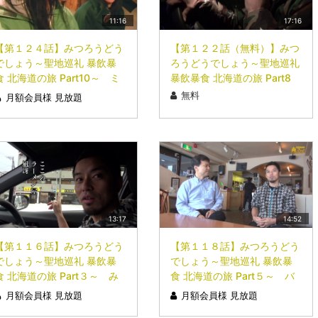
11:16
17:16
【第１２４話】みつろうどう
【第１２２話（無料）】みつ
でしょう～聖地巡礼 暴飲暴
ろうどうでしょう～聖地巡礼
食 北海道の旅 Part10～ ミ
暴飲暴食 北海道の旅 Part8
ホリーダが提唱！みつろうT
～ 負けられない戦いがここ
無料
月額会員様 見放題
Vの今後・・・
にもある！
13:17
14:52
【第１１６話】みつろうどう
【第１１８話】みつろうどう
でしょう～聖地巡礼 暴飲暴
でしょう～聖地巡礼 暴飲暴
食 北海道の旅 Part３～ み
食 北海道の旅 Part５～ バ
つろう母校に帰る！
イト先に電撃訪問した
月額会員様 見放題
月額会員様 見放題
ら・・・！①