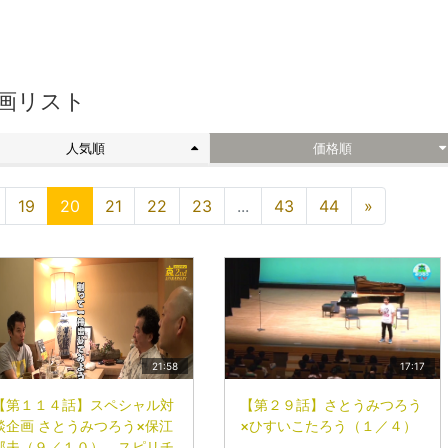
画リスト
人気順
価格順
19
20
21
22
23
...
43
44
»
21:58
17:17
【第１１４話】スペシャル対
【第２９話】さとうみつろう
談企画 さとうみつろう×保江
×ひすいこたろう（１／４）
邦夫（９／１０） スピリチ