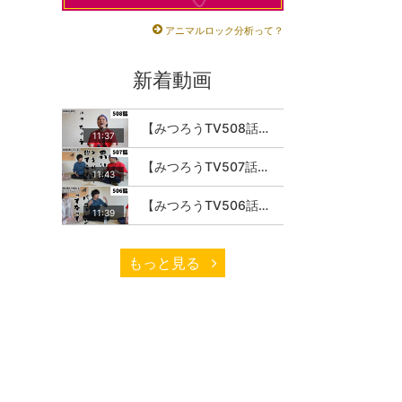
アニマルロック分析って？
新着動画
【みつろうTV508話】さとうみつろう『サトレル男塾』編④「“毎日”が変わります。楽しく」
11:37
【みつろうTV507話】さとうみつろう『サトレル男塾』編③「快楽は“自分のカラダの内側”にしかない」
11:43
【みつろうTV506話】さとうみつろう『サトレル男塾』編②「不思議な棒をお尻に…」
11:39
もっと見る