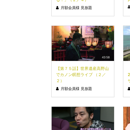
月額会員様 見放題
43:58
【第７５話】世界遺産高野山
でカノン瞑想ライブ （２／
２）
月額会員様 見放題