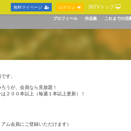
36TVトップ
無料マイページ
ログイン
プロフィール
作品集
これまでの活
画です。
つろうが、会員なら見放題！
ーは２００本以上（毎週１本以上更新）！
ミアム会員にご登録いただけます）