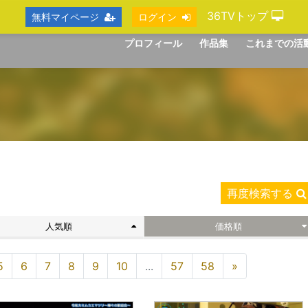
36TVトップ
無料マイページ
ログイン
プロフィール
作品集
これまでの活
再度検索する
人気順
価格順
5
6
7
8
9
10
...
57
58
»