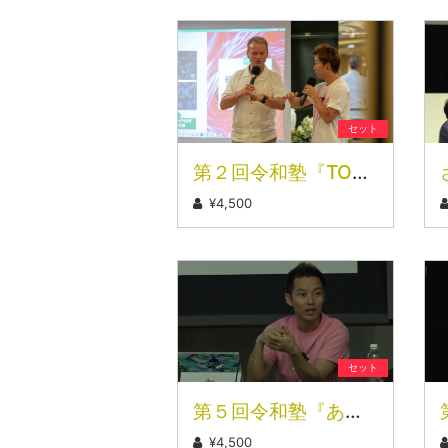
セット
第２回令和塾『TOKYOアーシング体験』（全３部）
¥4,500
セット
第５回令和塾『あなたが「あなた」になる前の記憶』
¥4,500