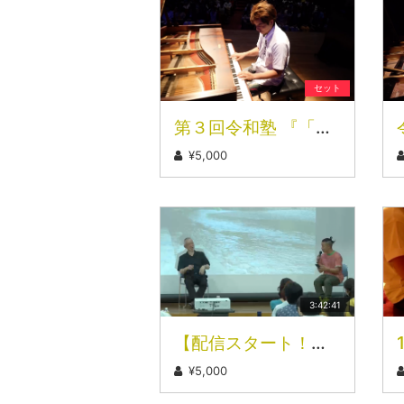
セット
第３回令和塾 ​『「あなた」の音を作り変える』
¥5,000
3:42:41
【配信スタート！】伊勢神宮禰宜による沖縄公演
¥5,000