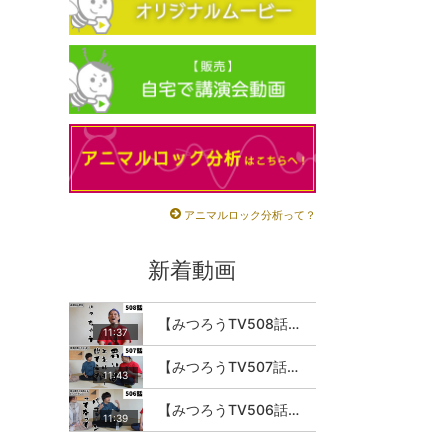
アニマルロック分析って？
新着動画
【みつろうTV508話】さとうみつろう『サトレル男塾』編④「“毎日”が変わります。楽しく」
11:37
【みつろうTV507話】さとうみつろう『サトレル男塾』編③「快楽は“自分のカラダの内側”にしかない」
11:43
【みつろうTV506話】さとうみつろう『サトレル男塾』編②「不思議な棒をお尻に…」
11:39