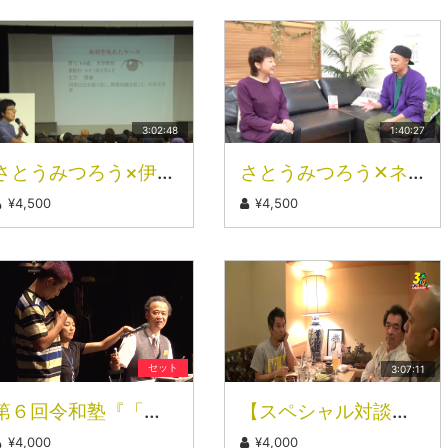
3:02:48
1:40:27
さとうみつろう×伊禮伸子×船越康弘トークライブ「食を変えれば人生変わる」（2018-11-09）
さとうみつろう✕ネドじゅんさん対談〜〝左脳過剰〟から〝右脳優勢〟に移行する生き方〜
¥4,500
¥4,500
セット
3:07:11
第６回令和塾『「あなた」の振動は数値化できる』
【スペシャル対談企画】さとうみつろう×保江邦夫（ディレクターズカット完全版）
¥4,000
¥4,000