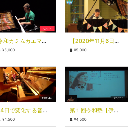
セット
令和カミムカエマツリ〜神々の歓迎会〜
【2020年11月6日】純正律カノン瞑想＠札幌時計台ホール【高画質完全版】
¥5,000
¥5,000
1:01:44
2:16:15
14日で変化する音プログラム（第19倍音）
第１回令和塾【伊禮伸子先生】 食べモノが「あなた」を生きている
¥4,500
¥4,500