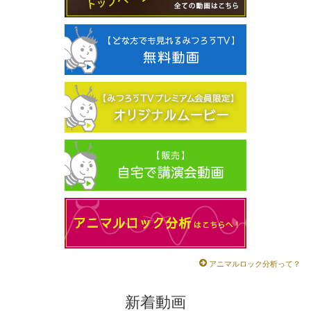
アニマルロック分析って？
新着動画