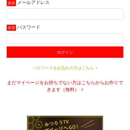
メールアドレス
パスワード
ログイン
パスワードをお忘れの方はこちら
まだマイページをお持ちでない方はこちらからお作りで
きます（無料）