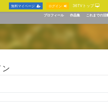
36TVトップ
無料マイページ
ログイン
プロフィール
作品集
これまでの活
イン