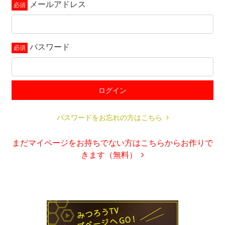
メールアドレス
パスワード
ログイン
パスワードをお忘れの方はこちら
まだマイページをお持ちでない方はこちらからお作りで
きます（無料）