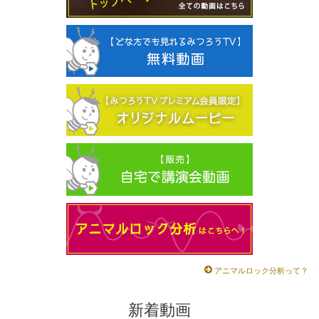
アニマルロック分析って？
新着動画