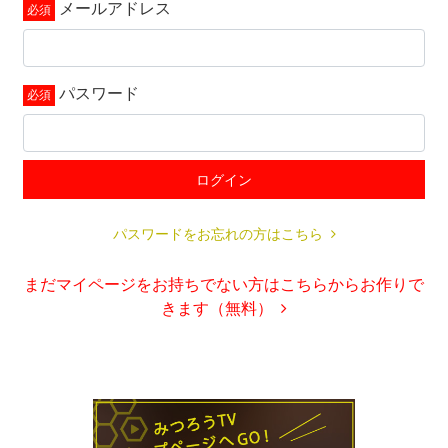
メールアドレス
パスワード
ログイン
パスワードをお忘れの方はこちら
まだマイページをお持ちでない方はこちらからお作りで
きます（無料）