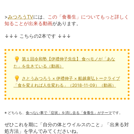
>
みつろうTV
には、
この「食養生」についてもっと詳しく
知ることが出来る動画
があります。
↓↓↓ こちらの2本です ↓↓↓
第１回令和塾【伊禮伸子先生】 食べモノが「あな
た」を生きている（動画）
さとうみつろう × 伊禮伸子 × 船越康弘トークライブ
「食を変えれば人生変わる」（2018-11-09）（動画）
※ どちらも、
食べない事で「症状」を消し去る「食養生」がテーマ
です。
ぜひこれを期に「自分の体とウイルスのこと」「出来る対
処方法」を学んでみてくださいね。