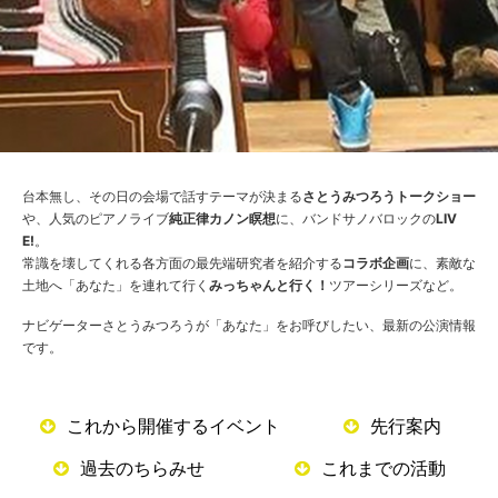
台本無し、その日の会場で話すテーマが決まる
さとうみつろうトークショー
や、人気のピアノライブ
純正律カノン瞑想
に、バンドサノバロックの
LIV
E!
。
常識を壊してくれる各方面の最先端研究者を紹介する
コラボ企画
に、素敵な
土地へ「あなた」を連れて行く
みっちゃんと行く！
ツアーシリーズなど。
ナビゲーターさとうみつろうが「あなた」をお呼びしたい、最新の公演情報
です。
これから開催するイベント
先行案内
過去のちらみせ
これまでの活動