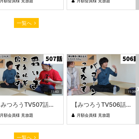
月額会員様 見放題
月額会員様 見放題
一覧へ
11:43
11:39
【みつろうTV507話】さとうみつろう『サトレル男塾』編③「快楽は“自分のカラダの内側”にしかない」
【みつろうTV506話】さとうみつろう『サトレル男塾』編②「不思議な棒をお尻に…」
月額会員様 見放題
月額会員様 見放題
一覧へ