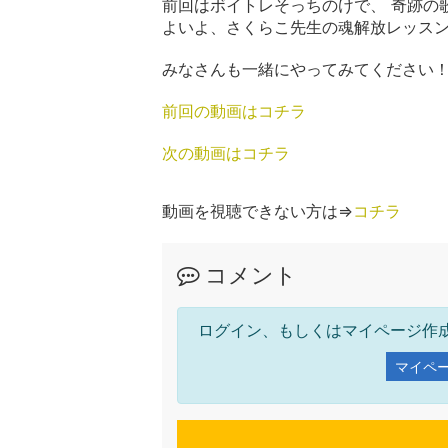
前回はボイトレそっちのけで、 奇跡の
よいよ、さくらこ先生の魂解放レッス
みなさんも一緒にやってみてください
前回の動画はコチラ
次の動画はコチラ
動画を視聴できない方は⇒
コチラ
コメント
ログイン、もしくはマイページ作
マイペ