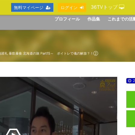
36TVトップ
無料マイページ
ログイン
プロフィール
作品集
これまでの活
礼 暴飲暴食 北海道の旅 Part15～ ボイトレで魂の解放？！②
2