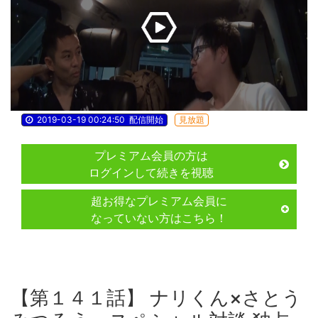
2019-03-19 00:24:50
配信開始
見放題
プレミアム会員の方は
ログインして続きを視聴
超お得なプレミアム会員に
なっていない方はこちら！
【第１４１話】 ナリくん×さとう