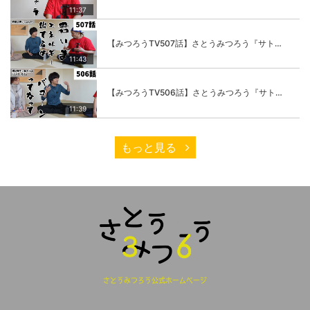
11:37
【みつろうTV507話】さとうみつろう『サトレル男塾』編③「快楽は“自分のカラダの内側”にしかない」
11:43
【みつろうTV506話】さとうみつろう『サトレル男塾』編②「不思議な棒をお尻に…」
11:39
もっと見る
さとうみつろう公式ホームページ