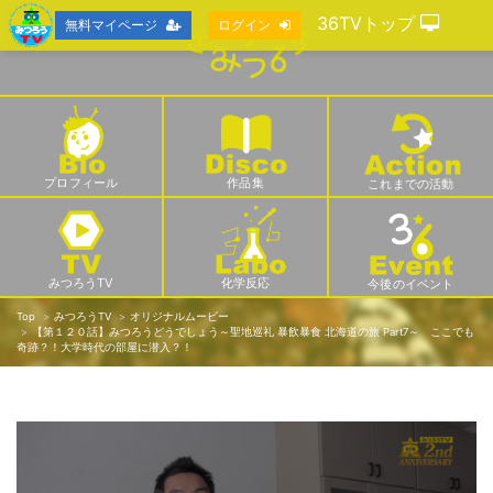
36TVトップ
無料マイページ
ログイン
プロフィール
作品集
これまでの活動
みつろうTV
化学反応
今後のイベント
Top
みつろうTV
オリジナルムービー
【第１２０話】みつろうどうでしょう～聖地巡礼 暴飲暴食 北海道の旅 Part7～ ここでも
奇跡？！大学時代の部屋に潜入？！