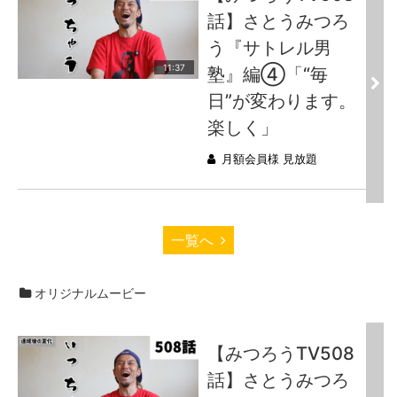
話】さとうみつろ
う『サトレル男
11:37
塾』編④「“毎
日”が変わります。
楽しく」
月額会員様 見放題
一覧へ
オリジナルムービー
【みつろうTV508
話】さとうみつろ