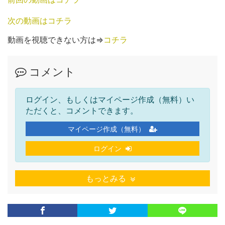
次の動画はコチラ
動画を視聴できない方は⇒
コチラ
コメント
ログイン、もしくはマイページ作成（無料）い
ただくと、コメントできます。
マイページ作成（無料）
ログイン
もっとみる