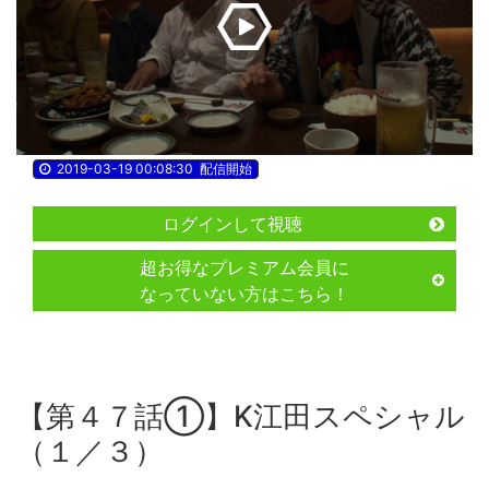
2019-03-19 00:08:30
配信開始
ログインして視聴
超お得なプレミアム会員に
なっていない方はこちら！
【第４７話①】K江田スペシャル
（１／３）