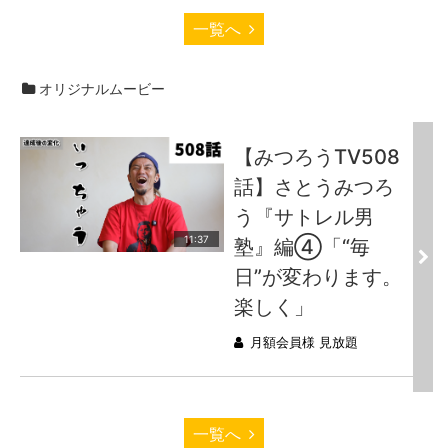
一覧へ
オリジナルムービー
【みつろうTV508
話】さとうみつろ
う『サトレル男
11:37
塾』編④「“毎
日”が変わります。
楽しく」
月額会員様 見放題
一覧へ