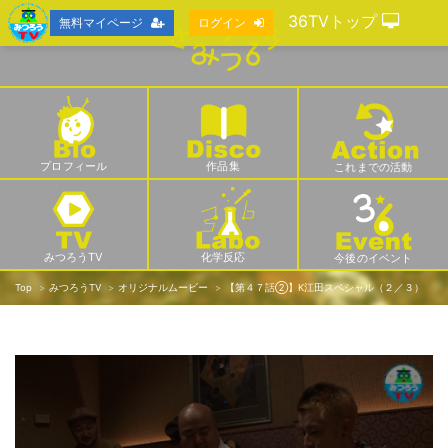
36TVトップ
無料マイページ
ログイン
プロフィール
作品集
これまでの活動
みつろうTV
化学反応
今後のイベント
Top
みつろうTV
オリジナルムービー
【第４７話②】K江田スペシャル（２／３）