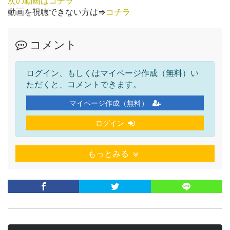
次の動画はコチラ
動画を視聴できない方は⇒
コチラ
コメント
ログイン、もしくはマイページ作成（無料）い
ただくと、コメントできます。
マイページ作成（無料）
ログイン
もっとみる