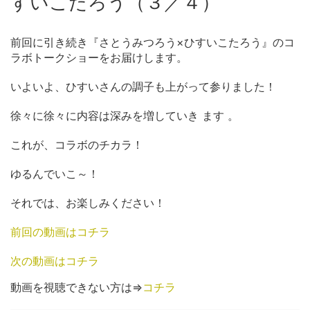
すいこたろう（３／４）
前回に引き続き『さとうみつろう×ひすいこたろう』のコ
ラボトークショーをお届けします。
いよいよ、ひすいさんの調子も上がって参りました！
徐々に徐々に内容は深みを増していき ます 。
これが、コラボのチカラ！
ゆるんでいこ～！
それでは、お楽しみください！
前回の動画はコチラ
次の動画はコチラ
動画を視聴できない方は⇒
コチラ