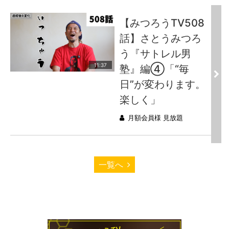
【みつろうTV508
話】さとうみつろ
う『サトレル男
11:37
塾』編④「“毎
日”が変わります。
楽しく」
月額会員様 見放題
一覧へ