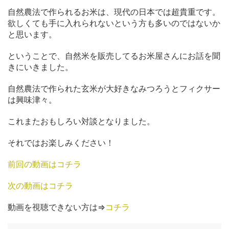
自然農法で作られるお米は、現代の日本では超貴重です。
欲しくても手に入れられないという方も多いのではないか
と思います。
ということで、自然米を販売してるお米屋さんにお話を聞
きにいきました。
自然農法で作られた玄米が大好きなみつろうとフィクサー
は興味津々。
これまたおもしろい対談となりました。
それではお楽しみください！
前回の動画はコチラ
次の動画はコチラ
動画を視聴できない方は⇒
コチラ