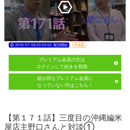
2019-07-08 00:00:00
配信開始
見放題
プレミアム会員の方は
ログインして続きを視聴
超お得なプレミアム会員に
なっていない方はこちら！
【第１７１話】三度目の沖縄編米
屋店主野口さんと対談①