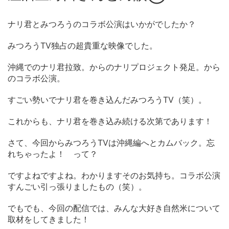
ナリ君とみつろうのコラボ公演はいかがでしたか？
みつろうTV独占の超貴重な映像でした。
沖縄でのナリ君拉致。からのナリプロジェクト発足。から
のコラボ公演。
すごい勢いでナリ君を巻き込んだみつろうTV（笑）。
これからも、ナリ君を巻き込み続ける次第であります！
さて、今回からみつろうTVは沖縄編へとカムバック。忘
れちゃったよ！ って？
ですよねですよね。わかりますそのお気持ち。コラボ公演
すんごい引っ張りましたもの（笑）。
でもでも、今回の配信では、みんな大好き自然米について
取材をしてきました！