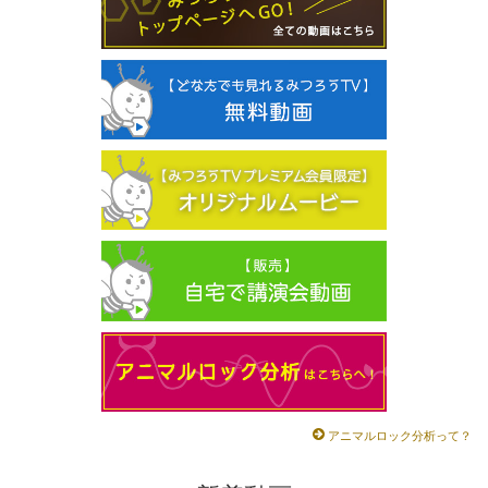
アニマルロック分析って？