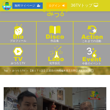
36TVトップ
無料マイページ
ログイン
プロフィール
作品集
これまでの活動
みつろうTV
化学反応
今後のイベント
Top
みつろうTV
【第１７１話】三度目の沖縄編米屋店主野口さんと対談①