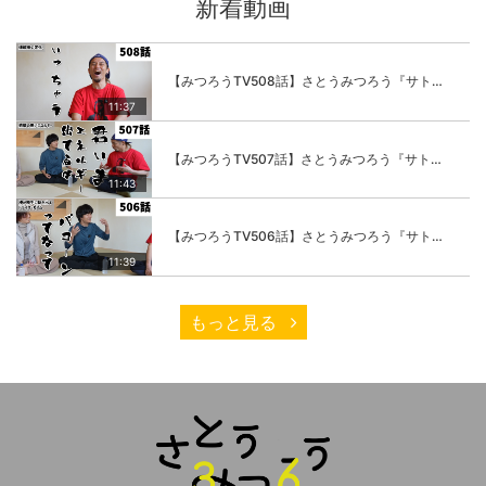
新着動画
【みつろうTV508話】さとうみつろう『サトレル男塾』編④「“毎日”が変わります。楽しく」
11:37
【みつろうTV507話】さとうみつろう『サトレル男塾』編③「快楽は“自分のカラダの内側”にしかない」
11:43
【みつろうTV506話】さとうみつろう『サトレル男塾』編②「不思議な棒をお尻に…」
11:39
もっと見る