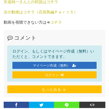
矢追純一さんとの対談はコチラ
次の動画はコチラ（石垣島編Ｐａｒｔ５）
動画を視聴できない方は⇒
コチラ
コメント
ログイン、もしくはマイページ作成（無料）い
ただくと、コメントできます。
マイページ作成（無料）
ログイン
もっとみる