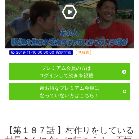
2019-11-10 00:00:00
配信開始
見放題
プレミアム会員の方は
ログインして続きを視聴
超お得なプレミアム会員に
なっていない方はこちら！
【第１８７話 】村作りをしている