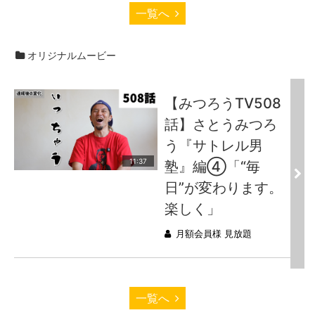
一覧へ
オリジナルムービー
【みつろうTV508
話】さとうみつろ
う『サトレル男
11:37
塾』編④「“毎
日”が変わります。
楽しく」
月額会員様 見放題
一覧へ