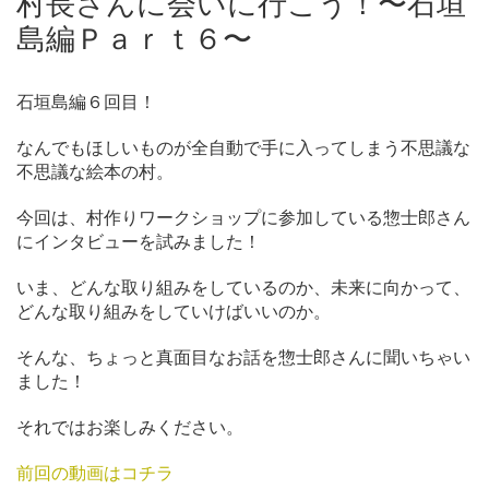
村長さんに会いに行こう！〜石垣
島編Ｐａｒｔ６〜
石垣島編６回目！
なんでもほしいものが全自動で手に入ってしまう不思議な
不思議な絵本の村。
今回は、村作りワークショップに参加している惣士郎さん
にインタビューを試みました！
いま、どんな取り組みをしているのか、未来に向かって、
どんな取り組みをしていけばいいのか。
そんな、ちょっと真面目なお話を惣士郎さんに聞いちゃい
ました！
それではお楽しみください。
前回の動画はコチラ