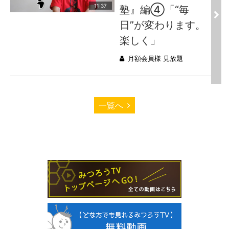
11:37
塾』編④「“毎
日”が変わります。
楽しく」
月額会員様 見放題
一覧へ