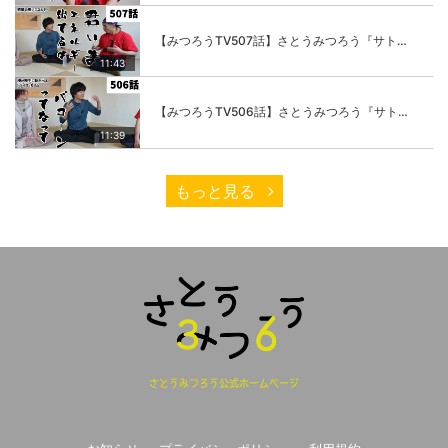
【みつろうTV507話】さとうみつろう『サトレル男塾』編③「快楽は“自分のカラダの内側”にしかない」
11:43
【みつろうTV506話】さとうみつろう『サトレル男塾』編②「不思議な棒をお尻に…」
11:39
もっと見る
さとうみつろう公式ホームページ