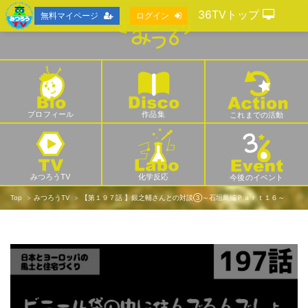
36TVトップ
無料マイページ
ログイン
プロフィール
作品集
これまでの活動
みつろうTV
化学反応
今後のイベント
Top
みつろうTV
【第１９７話 】銀之輔さんとの対談③～石垣島編Ｐａｒｔ１６～