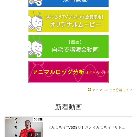
アニマルロック分析って？
新着動画
【みつろうTV508話】さとうみつろう『サトレル男塾』編④「“毎日”が変わります。楽しく」
11:37