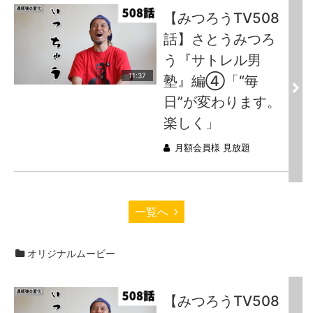
【みつろうTV508
話】さとうみつろ
う『サトレル男
11:37
塾』編④「“毎
日”が変わります。
楽しく」
月額会員様 見放題
一覧へ
オリジナルムービー
【みつろうTV508