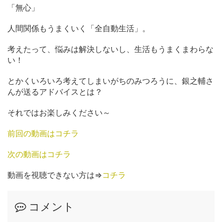
「無心」
人間関係もうまくいく「全自動生活」。
考えたって、悩みは解決しないし、生活もうまくまわらな
い！
とかくいろいろ考えてしまいがちのみつろうに、銀之輔さ
んが送るアドバイスとは？
それではお楽しみください～
前回の動画はコチラ
次の動画はコチラ
動画を視聴できない方は⇒
コチラ
コメント