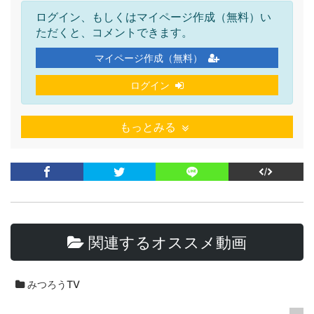
ログイン、もしくはマイページ作成（無料）い
ただくと、コメントできます。
マイページ作成（無料）
ログイン
もっとみる
関連するオススメ動画
みつろうTV