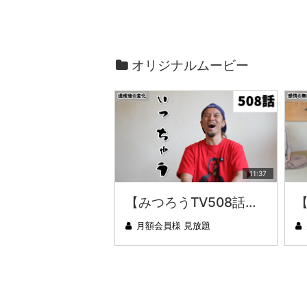
オリジナルムービー
11:37
【みつろうTV508話】さとうみつろう『サトレル男塾』編④「“毎日”が変わります。楽しく」
月額会員様 見放題