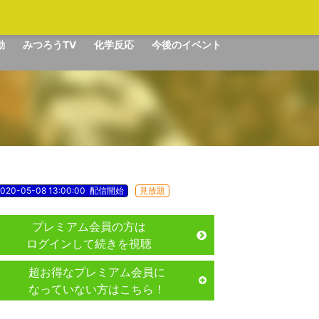
動
みつろうTV
化学反応
今後のイベント
020-05-08 13:00:00
配信開始
見放題
プレミアム会員の方は
ログインして続きを視聴
超お得なプレミアム会員に
なっていない方はこちら！