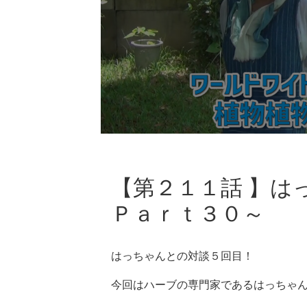
【第２１１話 】
Ｐａｒｔ３０～
はっちゃんとの対談５回目！
今回はハーブの専門家であるはっちゃ