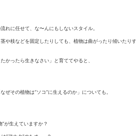
の流れに任せて、な〜んにもしないスタイル。
て茎や枝などを固定したりしても、植物は曲がったり傾いたり
きたかったら生きなさい」と育ててやると、
なぜその植物は“ソコ”に生えるのか」についても。
物”が生えていますか？