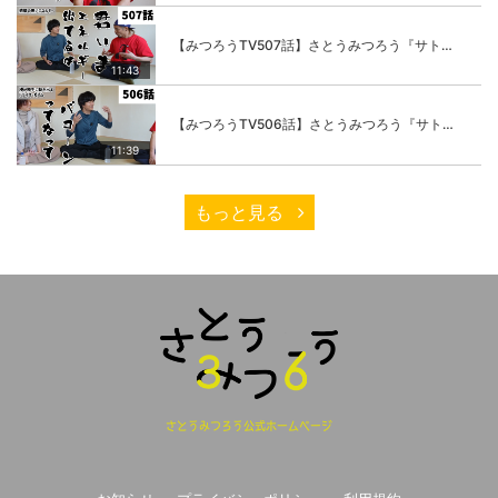
【みつろうTV507話】さとうみつろう『サトレル男塾』編③「快楽は“自分のカラダの内側”にしかない」
11:43
【みつろうTV506話】さとうみつろう『サトレル男塾』編②「不思議な棒をお尻に…」
11:39
もっと見る
さとうみつろう公式ホームページ