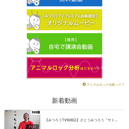
アニマルロック分析って？
新着動画
【みつろうTV508話】さとうみつろう『サトレル男塾』編④「“毎日”が変わります。楽しく」
11:37