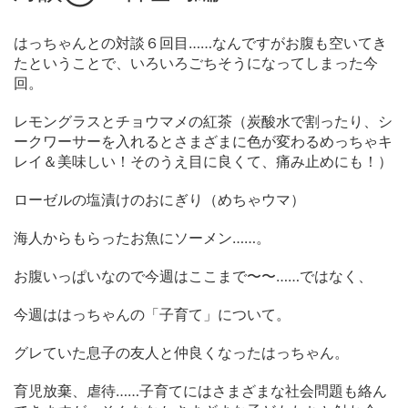
はっちゃんとの対談６回目……なんですがお腹も空いてき
たということで、いろいろごちそうになってしまった今
回。
レモングラスとチョウマメの紅茶（炭酸水で割ったり、シ
ークワーサーを入れるとさまざまに色が変わるめっちゃキ
レイ＆美味しい！そのうえ目に良くて、痛み止めにも！）
ローゼルの塩漬けのおにぎり（めちゃウマ）
海人からもらったお魚にソーメン……。
お腹いっぱいなので今週はここまで〜〜……ではなく、
今週ははっちゃんの「子育て」について。
グレていた息子の友人と仲良くなったはっちゃん。
育児放棄、虐待……子育てにはさまざまな社会問題も絡ん