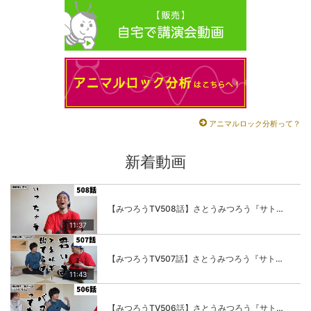
アニマルロック分析って？
新着動画
【みつろうTV508話】さとうみつろう『サトレル男塾』編④「“毎日”が変わります。楽しく」
11:37
【みつろうTV507話】さとうみつろう『サトレル男塾』編③「快楽は“自分のカラダの内側”にしかない」
11:43
【みつろうTV506話】さとうみつろう『サトレル男塾』編②「不思議な棒をお尻に…」