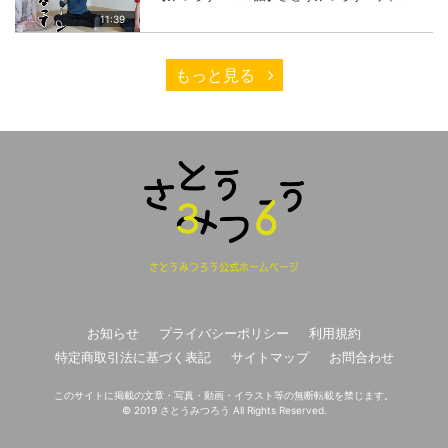
11:39
もっと見る
さとうみつろう公式ホームページ
お知らせ
プライバシーポリシー
利用規約
特定商取引法に基づく表記
サイトマップ
お問合わせ
このサイトに掲載の文章・写真・動画・イラスト等の無断転載を禁じます。
© 2019 さとうみつろう All Rights Reserved.