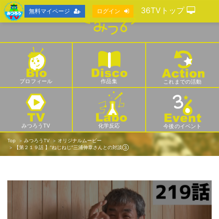
36TVトップ
無料マイページ
ログイン
プロフィール
作品集
これまでの活動
みつろうTV
化学反応
今後のイベント
Top
みつろうTV
オリジナルムービー
【第２１９話 】“ねじねじ”三浦伸章さんとの対談③