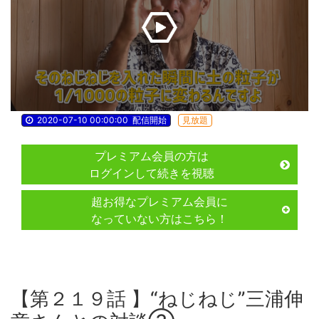
2020-07-10 00:00:00
配信開始
見放題
プレミアム会員の方は
ログインして続きを視聴
超お得なプレミアム会員に
なっていない方はこちら！
【第２１９話 】“ねじねじ”三浦伸