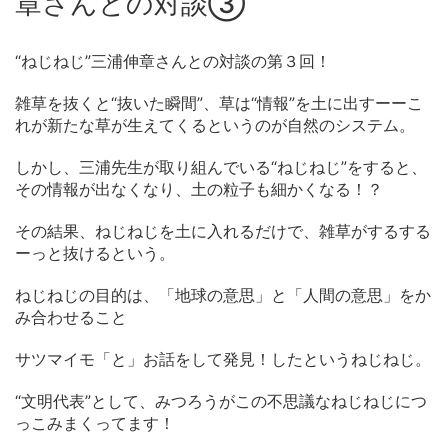
章さんとの対談③
“ねじねじ”三浦伸章さんとの対談の第３回！
雑草を抜くと“抜いた瞬間”、草は“情報”を土に出すーーこ
れが新たな草が生えてくるというのが自然のシステム。
しかし、三浦先生が取り組んでいる“ねじねじ”をすると、
その情報が出なくなり、土の粒子も細かくなる！？
その結果、ねじねじを土に入れるだけで、雑草がするする
ーっと抜けるという。
ねじねじの目的は、「地球の意思」と「人間の意思」をか
み合わせること
サツマイモ「と」お話をして発見！したというねじねじ。
“文明代表”として、みつろうがこの不思議なねじねじにつ
っこみまくってます！