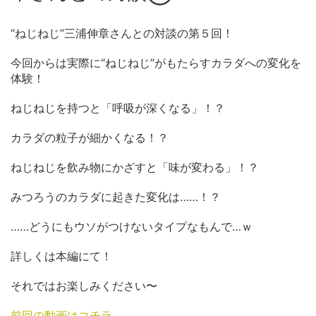
“ねじねじ”三浦伸章さんとの対談の第５回！
今回からは実際に“ねじねじ”がもたらすカラダへの変化を
体験！
ねじねじを持つと「呼吸が深くなる」！？
カラダの粒子が細かくなる！？
ねじねじを飲み物にかざすと「味が変わる」！？
みつろうのカラダに起きた変化は……！？
……どうにもウソがつけないタイプなもんで…ｗ
詳しくは本編にて！
それではお楽しみください〜
前回の動画はコチラ