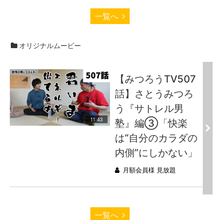
一覧へ
オリジナルムービー
【みつろうTV507
話】さとうみつろ
う『サトレル男
11:43
塾』編③「快楽
は“自分のカラダの
内側”にしかない」
月額会員様 見放題
一覧へ