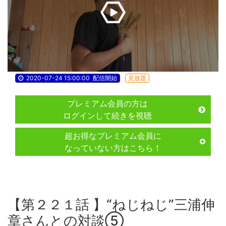
2020-07-24 15:00:00
配信開始
見放題
プレミアム会員の方は
ログインして続きを視聴
超お得なプレミアム会員に
なっていない方はこちら！
【第２２１話 】“ねじねじ”三浦伸
章さんとの対談⑤