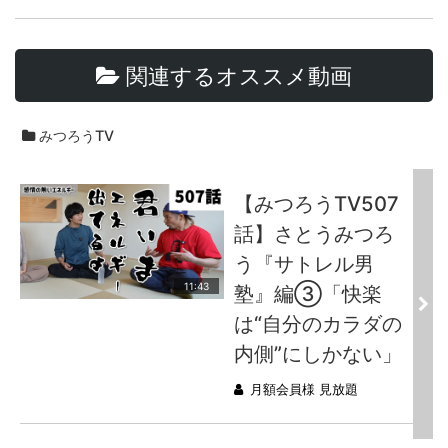
関連するオススメ動画
みつろうTV
【みつろうTV507
話】さとうみつろ
う『サトレル男
11:43
塾』編③「快楽
は“自分のカラダの
内側”にしかない」
月額会員様 見放題